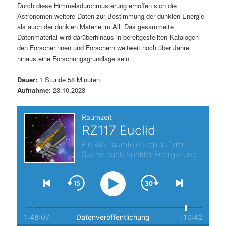
Durch diese Himmelsdurchmusterung erhoffen sich die
t
a
Astronomen weitere Daten zur Bestimmung der dunklen Energie
als auch der dunklen Materie im All. Das gesammelte
s
l
Datenmaterial wird darüberhinaus in bereitgestellten Katalogen
den Forscherinnen und Forschern weltweit noch über Jahre
p
t
hinaus eine Forschungsgrundlage sein.
r
s
Dauer:
1 Stunde 58 Minuten
Aufnahme:
23.10.2023
i
p
n
r
g
i
e
n
n
g
e
n