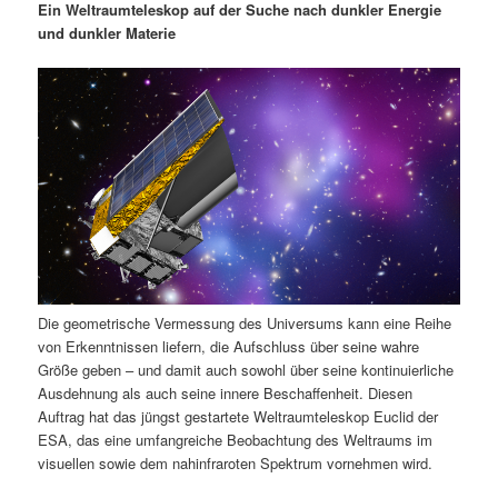
Ein Weltraumteleskop auf der Suche nach dunkler Energie
i
s
und dunkler Materie
m
u
n
n
g
a
ä
n
e
v
n
i
r
d
g
a
e
ä
t
i
n
r
o
n
I
e
Die geometrische Vermessung des Universums kann eine Reihe
n
n
von Erkenntnissen liefern, die Aufschluss über seine wahre
Größe geben – und damit auch sowohl über seine kontinuierliche
h
I
Ausdehnung als auch seine innere Beschaffenheit. Diesen
Auftrag hat das jüngst gestartete Weltraumteleskop Euclid der
a
n
ESA, das eine umfangreiche Beobachtung des Weltraums im
visuellen sowie dem nahinfraroten Spektrum vornehmen wird.
l
h