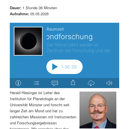
t
a
Dauer:
1 Stunde 36 Minuten
Aufnahme:
05.05.2026
s
l
p
t
r
s
i
p
n
r
g
i
e
n
Harald Hiesinger ist Leiter des
Institution für Planetologie an der
n
g
Universität Münster und forscht seit
langer Zeit am Mond und hat zu
e
zahlreichen Missionen mit Instrumenten
und Forschungsergebnissen
n
beigetragen. Wir sprechen über den