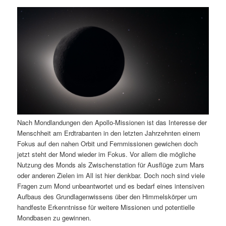
i
p
m
u
n
r
g
i
ä
n
e
n
n
g
r
d
e
n
e
ä
n
r
Nach Mondlandungen den Apollo-Missionen ist das Interesse der
I
e
Menschheit am Erdtrabanten in den letzten Jahrzehnten einem
Fokus auf den nahen Orbit und Fernmissionen gewichen doch
n
n
jetzt steht der Mond wieder im Fokus. Vor allem die mögliche
Nutzung des Monds als Zwischenstation für Ausflüge zum Mars
h
I
oder anderen Zielen im All ist hier denkbar. Doch noch sind viele
Fragen zum Mond unbeantwortet und es bedarf eines intensiven
a
n
Aufbaus des Grundlagenwissens über den Himmelskörper um
handfeste Erkenntnisse für weitere Missionen und potentielle
l
h
Mondbasen zu gewinnen.