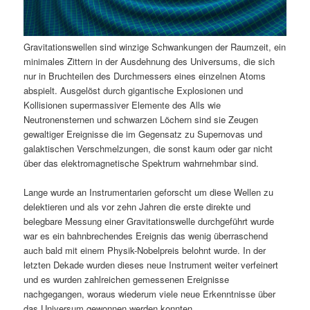
Gravitationswellen sind winzige Schwankungen der Raumzeit, ein
minimales Zittern in der Ausdehnung des Universums, die sich
nur in Bruchteilen des Durchmessers eines einzelnen Atoms
abspielt. Ausgelöst durch gigantische Explosionen und
Kollisionen supermassiver Elemente des Alls wie
Neutronensternen und schwarzen Löchern sind sie Zeugen
gewaltiger Ereignisse die im Gegensatz zu Supernovas und
galaktischen Verschmelzungen, die sonst kaum oder gar nicht
über das elektromagnetische Spektrum wahrnehmbar sind.
Lange wurde an Instrumentarien geforscht um diese Wellen zu
delektieren und als vor zehn Jahren die erste direkte und
belegbare Messung einer Gravitationswelle durchgeführt wurde
war es ein bahnbrechendes Ereignis das wenig überraschend
auch bald mit einem Physik-Nobelpreis belohnt wurde. In der
letzten Dekade wurden dieses neue Instrument weiter verfeinert
und es wurden zahlreichen gemessenen Ereignisse
nachgegangen, woraus wiederum viele neue Erkenntnisse über
das Universum gewonnen werden konnten.