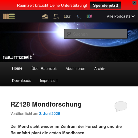
X
Raumzeit braucht Deine Unterstützung!
Spende jetzt!
Z
Z
Alle Podcasts
u
u
Raumfahrt und kosmische Angelegenheiten
m
m
S
p
s
u
r
e
c
i
k
Raumzeit
h
m
u
e
ä
n
n
r
d
H
Home
Über Raumzeit
Abonnieren
Archiv
Z
Z
e
ä
a
n
r
u
Downloads
Impressum
u
u
I
e
p
n
n
t
m
m
h
I
m
RZ128 Mondforschung
a
n
e
p
s
l
h
n
Veröffentlicht am
2. Juni 2026
t
a
ü
r
e
s
l
Der Mond steht wieder im Zentrum der Forschung und die
p
t
Raumfahrt plant die ersten Mondbasen
i
k
r
s