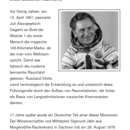
m
u
n
n
g
a
Vor fünzig Jahren, am
ä
n
e
v
12. April 1961, passierte
n
i
Juri Alexejewitsch
r
d
g
Gagarin an Bord der
a
Wostok 1 als erster
e
ä
t
Mensch die magische
i
100-Kilometer-Marke, ab
n
r
o
der man vom Weltraum
n
spricht. Damit war
I
e
faktisch die moderne
bemannte Raumfahrt
n
n
geboren. Russland führte
somit technologisch die Entwicklung an und unterstrich diese
h
I
Führungsrolle durch den Aufbau von Raumstationen, die fortan
als Basis von Langzeitmissionen russischer Kosmonauten
a
n
dienten.
l
h
17 Jahre später wurde ein Deutscher Teil einer dieser Missionen:
Der Wissenschaftler und Militärpilot Sigmund Jähn aus
t
a
Morgenröthe-Rautenkranz in Sachsen trat am 26. August 1978