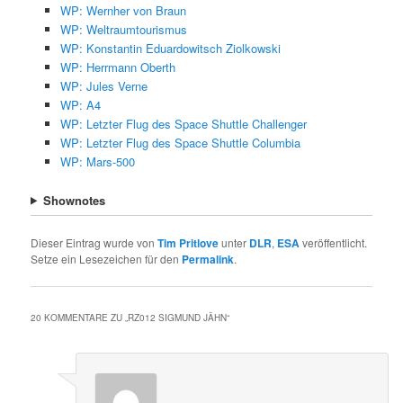
WP: Wernher von Braun
WP: Weltraumtourismus
WP: Konstantin Eduardowitsch Ziolkowski
WP: Herrmann Oberth
WP: Jules Verne
WP: A4
WP: Letzter Flug des Space Shuttle Challenger
WP: Letzter Flug des Space Shuttle Columbia
WP: Mars-500
Shownotes
Dieser Eintrag wurde von
Tim Pritlove
unter
DLR
,
ESA
veröffentlicht.
Setze ein Lesezeichen für den
Permalink
.
20 KOMMENTARE ZU „
RZ012 SIGMUND JÄHN
“