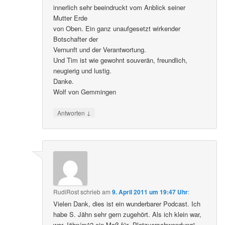
innerlich sehr beeindruckt vom Anblick seiner
Mutter Erde
von Oben. Ein ganz unaufgesetzt wirkender
Botschafter der
Vernunft und der Verantwortung.
Und Tim ist wie gewohnt souverän, freundlich,
neugierig und lustig.
Danke.
Wolf von Gemmingen
↓
Antworten
RudiRost
schrieb
am
9. April 2011 um 19:47 Uhr
:
Vielen Dank, dies ist ein wunderbarer Podcast. Ich
habe S. Jähn sehr gern zugehört. Als ich klein war,
war Jähn/m^2 ein Maß für „Platzverschwendung“….,