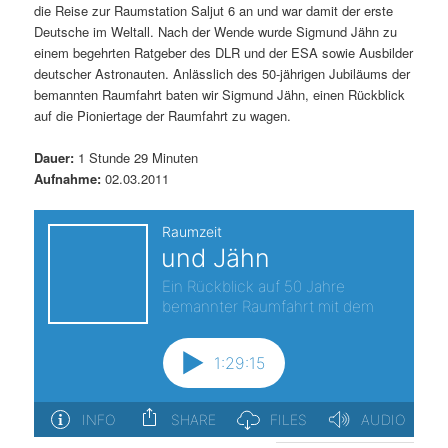
die Reise zur Raumstation Saljut 6 an und war damit der erste
s
l
Deutsche im Weltall. Nach der Wende wurde Sigmund Jähn zu
einem begehrten Ratgeber des DLR und der ESA sowie Ausbilder
p
t
deutscher Astronauten. Anlässlich des 50-jährigen Jubiläums der
bemannten Raumfahrt baten wir Sigmund Jähn, einen Rückblick
r
s
auf die Pioniertage der Raumfahrt zu wagen.
i
p
Dauer:
1 Stunde 29 Minuten
Aufnahme:
02.03.2011
n
r
g
i
e
n
n
g
e
n