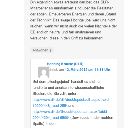
Bin eigentlich etwas erstaunt darüber, das DLR-
Mitarbeiter so uninformiert sind über die Realitäten
der sogen. Erneuerbaren Energien und deren „Stand
der Technik“. Das ewige Hochgejubel wird uns nicht
reichen, wenn wir nicht auch die vielen Nachteile der
EE endlich neutral und fair analysieren und
versuchen, diese in den Griff zu bekommen!
↓
Antworten
Henning Krause (DLR)
schrieb
am
12. März 2012 um 11:11 Uhr
:
Bei dem „Hochgejubel“ handelt es sich um
fundierte und anerkannte wissenschaftliche
Studien, die Sie z.B. unter
http://www.dlr.de/dlr/desktopdefault.aspx/tabid-
10200/448_read-255/
und
http://www.dlr.de/tt/desktopdefault.aspx/tabid-
2904/4394_read-6500/
(Downloads in der rechten
Spalte) finden.