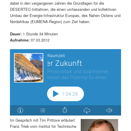
dabei in den vergangenen Jahren die Grundlagen für die
s
l
DESERTEC-Initiativen, die einen umfassenden und kollektiven
Umbau der Energie-Infrastruktur Europas, des Nahen Ostens und
p
t
Nordafrikas (EUMENA-Region) zum Ziel haben.
r
s
Dauer:
1 Stunde 34 Minuten
Aufnahme:
07.03.2012
i
p
n
r
g
i
e
n
n
g
e
Im Gespräch mit Tim Pritlove erläutert
n
Franz Trieb vom Institut für Technische