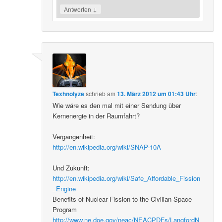
↓
Antworten
Texhnolyze
schrieb
am
13. März 2012 um 01:43 Uhr
:
Wie wäre es den mal mit einer Sendung über
Kernenergie in der Raumfahrt?
Vergangenheit:
http://en.wikipedia.org/wiki/SNAP-10A
Und Zukunft:
http://en.wikipedia.org/wiki/Safe_Affordable_Fission
_Engine
Benefits of Nuclear Fission to the Civilian Space
Program
http://www.ne.doe.gov/neac/NEACPDFs/LangfordN