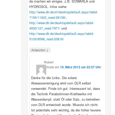
da machen wir einiges, z.B. SOWARLA und
HYDROSOL. Infos siehe:
http://www.dlr.de/sf/desktopdefault.aspx/tabid-
7159/11923_read-28158/
,
http://www.dlr.de/desktopdefault.aspx/tabid-
4550/127_read-7971/
und
http://www.dlr.de/desktopdefault.aspx/tabid-
5105/8598_read-20816/
↓
Antworten
Robert
schrieb
am
19. März 2012 um 22:57 Uhr
:
Danke für die Links. Die solare
Abwasserreinigung wird vom DLR selbst
verwendet. Finde ich gut. Interessant ist, dass
die Technik Parabolrinnen-Kraftwerke mit
Wasserdampf, statt Öl oder Salz, zu betreiben
vom DLR entwickelt wurde. Wusste ich nicht.
Ist jedenfalls sehr wichtig, da die früher teurere