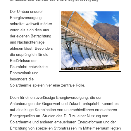
m
u
n
n
g
a
Der Umbau unserer
ä
n
e
v
Energieversorgung
n
i
schreitet weltweit stärker
r
d
g
voran als sich dies aus
a
der eigenen Betrachtung
e
ä
t
und Nachrichtenlage
i
ablesen lässt. Besonders
n
r
o
die ursprünglich für die
n
Bedürfnisse der
I
e
Raumfahrt entwickelte
Photovoltaik und
n
n
besonders die
Solarthermie spielen hier eine zentrale Rolle.
h
I
Doch für eine zuverlässige Energieversorgung, die den
a
n
Anforderungen der Gegenwart und Zukunft entspricht, kommt es
auf eine kluge Kombination von unterschiedlichen erneuerbaren
l
h
Energiequellen an. Studien des DLR zu einer Nutzung von
Solarthermie und anderen erneuerbaren Energieformen und der
t
a
Errichtung von speziellen Stromtrassen im Mittelmeerraum legten