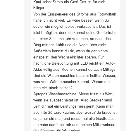
Kauf lieber Strom als Gas! Das ist für dich
billiger.
Von der Einspeiserei des Stroms aus Fotovoltaik
halte ich nicht viel. Es wäre besser, wenn du
soviel wie möglich selbst verbrauchst. Das ist
leicht möglich, denn du kannst deine Gefriertruhe
mit einer Zeitschaltuhr versehen, so dass das
Ding mittags kühlt und die Nacht über nicht.
Außerdem kannst du dir, wenn du gar nichts
einspeist, den Wechselrichter sparen. Für
nächtliche Beleuchtung mit LED reicht ein Auto-
Akku völlig aus. Kochen kannst du auch Mittags.
Und die Waschmaschine braucht heißes Wasser,
was vom Wärmetauscher kommt. Warum soll
man elektrisch heizen?
Apropos Waschmaschine. Meine frisst 10 Watt,
wenn sie ausgeschaltet ist. Also Stecker raus!
Leih dir mal ein Leistungsmessgerät (kann man
auch für 20 Euro kaufen, aber wozu? du brauchst
es ja nur ein mal) und mess mal alle Geräte aus.
Ich habe damit bei mir und meinen Mitbewohnern
überflüssige 150 Watt erlegt.