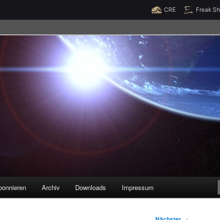
Raumzeit braucht Deine Unterstützung!
Spende jetzt!
CRE
Freak S
legenheiten
bonnieren
Archiv
Downloads
Impressum
Nächster
→