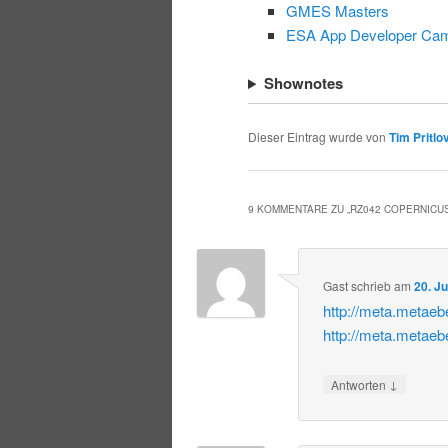
GMES Masters
ESA App Developer Ca
Shownotes
Dieser Eintrag wurde von
Tim Pritlo
9 KOMMENTARE ZU „
RZ042 COPERNICU
Gast
schrieb
am
20. J
http://meta.metae
http://meta.metae
↓
Antworten