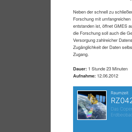
I
e
Neben der schnell zu schließe
Forschung mit umfangreichen 
n
n
entstanden ist, öffnet GMES a
die Forschung soll auch die Ge
h
I
Versorgung zahlreicher Datens
Zugänglichkeit der Daten selbs
a
n
Zugang.
l
h
Dauer:
1 Stunde 23 Minuten
Aufnahme:
12.06.2012
t
a
s
l
p
t
r
s