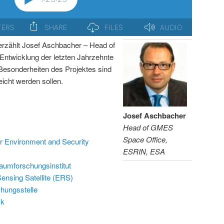
erzählt Josef Aschbacher – Head of
ntwicklung der letzten Jahrzehnte
Besonderheiten des Projektes sind
reicht werden sollen.
Josef Aschbacher
Head of GMES
Space Office,
or Environment and Security
ESRIN, ESA
aumforschungsinstitut
nsing Satellite (ERS)
ungsstelle
ck