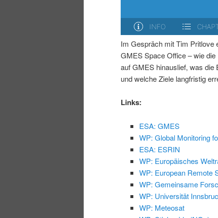
i
p
n
r
Im Gespräch mit Tim Pritlove 
GMES Space Office – wie die E
g
i
auf GMES hinauslief, was die 
und welche Ziele langfristig er
e
n
Links:
n
g
ESA: GMES
e
WP: Global Monitoring f
ESA: ESRIN
n
WP: Europäisches Weltr
WP: European Remote Se
WP: Gemeinsame Forsch
WP: Universität Innsbru
WP: Meteosat