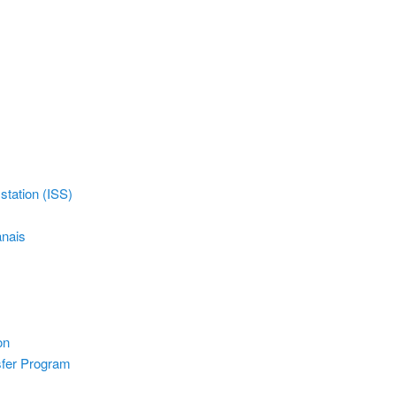
station (ISS)
anais
on
fer Program