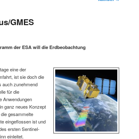
cus/GMES
amm der ESA will die Erdbeobachtung
tage eine der
ahrt, ist sie doch die
ls auch zunehmend
le für die
ere Anwendungen
ein ganz neues Konzept
s die gesammelte
te eingeflossen ist und
es ersten Sentinel-
nn einleitet.