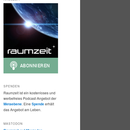
h
e
n
SPENDEN
Raumzeit ist ein kostenloses und
werbefreies Podcast-Angebot der
Metaebene
. Eine
Spende
erhält
das Angebot am Leben.
MASTODON