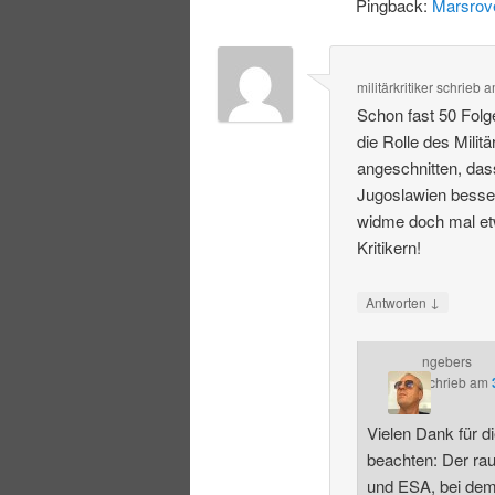
Pingback:
Marsrove
militärkritiker
schrieb
a
Schon fast 50 Folg
die Rolle des Milit
angeschnitten, das
Jugoslawien besser
widme doch mal etw
Kritikern!
↓
Antworten
ngebers
schrieb
am
Vielen Dank für 
beachten: Der ra
und ESA, bei dem