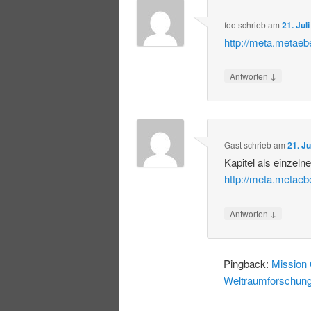
foo
schrieb
am
21. Jul
http://meta.metae
↓
Antworten
Gast
schrieb
am
21. J
Kapitel als einzelne
http://meta.metae
↓
Antworten
Pingback:
Mission 
Weltraumforschu