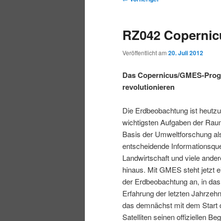
r
t
e
m
m
i
m
i
RZ042 Coperni
n
e
t
p
s
g
n
r
Veröffentlicht am
20. Juli 2012
e
ü
a
r
e
n
g
Das Copernicus/GMES-Progr
s
revolutionieren
i
k
n
a
Die Erdbeobachtung ist heutzu
m
u
v
wichtigsten Aufgaben der Raumf
i
Basis der Umweltforschung a
ä
n
g
entscheidende Informationsquel
a
Landwirtschaft und viele and
r
d
t
hinaus. Mit GMES steht jetzt 
i
der Erdbeobachtung an, in da
e
ä
o
Erfahrung der letzten Jahrzehn
n
das demnächst mit dem Start d
n
r
Satelliten seinen offiziellen Begi