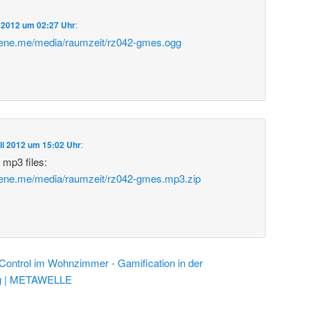
i 2012 um 02:27 Uhr
:
bene.me/media/raumzeit/rz042-gmes.ogg
uli 2012 um 15:02 Uhr
:
 mp3 files:
bene.me/media/raumzeit/rz042-gmes.mp3.zip
Control im Wohnzimmer - Gamification in der
ng | METAWELLE