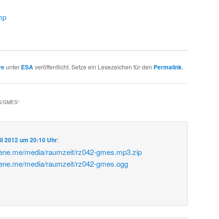
mp
ve
unter
ESA
veröffentlicht. Setze ein Lesezeichen für den
Permalink
.
S/GMES
“
uli 2012 um 20:10 Uhr
:
bene.me/media/raumzeit/rz042-gmes.mp3.zip
bene.me/media/raumzeit/rz042-gmes.ogg