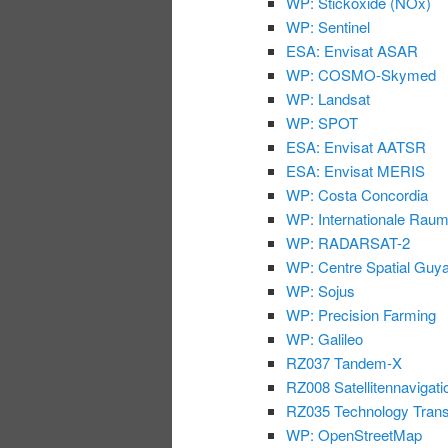
WP: Stickoxide (NOx)
WP: Sentinel
ESA: Envisat ASAR
WP: COSMO-Skymed
WP: Landsat
WP: SPOT
ESA: Envisat AATSR
ESA: Envisat MERIS
WP: Costa Concordia
WP: Internationale Raum
WP: RADARSAT-2
WP: Centre Spatial Guy
WP: Sojus
WP: Precision Farming
WP: Galileo
RZ037 Tandem-X
RZ008 Satellitennavigati
RZ035 Technology Trans
WP: OpenStreetMap