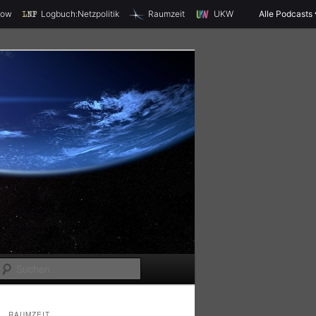
X
how
Logbuch:Netzpolitik
Raumzeit
UKW
Alle Podcasts
S
u
c
RAUMZEIT