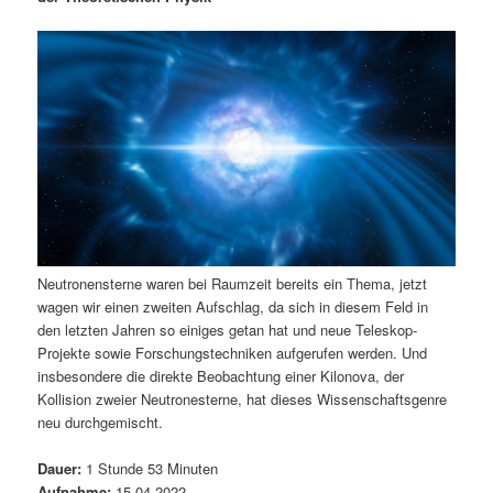
m
u
n
n
g
a
ä
n
e
v
n
i
r
d
g
a
e
ä
t
i
n
r
o
n
I
e
Neutronensterne waren bei Raumzeit bereits ein Thema, jetzt
n
n
wagen wir einen zweiten Aufschlag, da sich in diesem Feld in
den letzten Jahren so einiges getan hat und neue Teleskop-
h
I
Projekte sowie Forschungstechniken aufgerufen werden. Und
insbesondere die direkte Beobachtung einer Kilonova, der
a
n
Kollision zweier Neutronesterne, hat dieses Wissenschaftsgenre
neu durchgemischt.
l
h
Dauer:
1 Stunde 53 Minuten
t
a
Aufnahme:
15.04.2022