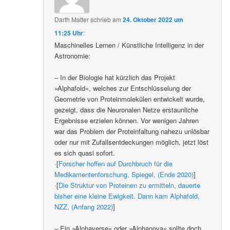
Darth Matter
schrieb
am
24. Oktober 2022 um
11:25 Uhr
:
Maschinelles Lernen / Künstliche Intelligenz in der
Astronomie:
– In der Biologie hat kürzlich das Projekt
»Alphafold«, welches zur Entschlüsselung der
Geometrie von Proteinmolekülen entwickelt wurde,
gezeigt, dass die Neuronalen Netze erstaunliche
Ergebnisse erzielen können. Vor wenigen Jahren
war das Problem der Proteinfaltung nahezu unlösbar
oder nur mit Zufallsentdeckungen möglich, jetzt löst
es sich quasi sofort.
·[
Forscher hoffen auf Durchbruch für die
Medikamentenforschung, Spiegel, (Ende 2020)
]
·[
Die Struktur von Proteinen zu ermitteln, dauerte
bisher eine kleine Ewigkeit. Dann kam Alphafold,
NZZ, (Anfang 2022)
]
– Ein »Alphaverse« oder »Alphanova« sollte doch