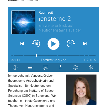
s
l
p
t
r
s
i
p
n
r
g
i
e
n
Ich spreche mit Vanessa Graber,
n
g
theoretische Astrophysikerin und
Spezialistin für Neutronenstern-
e
Forschung am Institute of Space
Sciences (CSIC) in Barcelona. Wir
n
tauchen ein in die Geschichte und
Theorie von Neutronensterne und