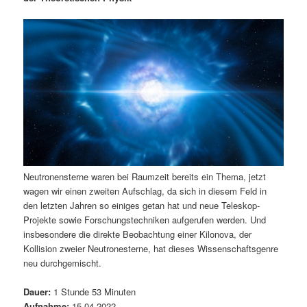
m
u
n
n
g
a
ä
n
e
v
n
i
r
d
g
a
e
ä
t
i
n
r
o
n
I
e
Neutronensterne waren bei Raumzeit bereits ein Thema, jetzt
n
n
wagen wir einen zweiten Aufschlag, da sich in diesem Feld in
den letzten Jahren so einiges getan hat und neue Teleskop-
h
I
Projekte sowie Forschungstechniken aufgerufen werden. Und
insbesondere die direkte Beobachtung einer Kilonova, der
a
n
Kollision zweier Neutronesterne, hat dieses Wissenschaftsgenre
neu durchgemischt.
l
h
Dauer:
1 Stunde 53 Minuten
t
a
Aufnahme:
15.04.2022