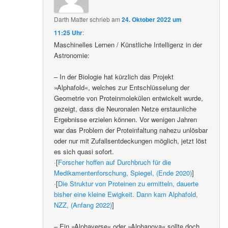
Darth Matter
schrieb
am
24. Oktober 2022 um
11:25 Uhr
:
Maschinelles Lernen / Künstliche Intelligenz in der
Astronomie:
– In der Biologie hat kürzlich das Projekt
»Alphafold«, welches zur Entschlüsselung der
Geometrie von Proteinmolekülen entwickelt wurde,
gezeigt, dass die Neuronalen Netze erstaunliche
Ergebnisse erzielen können. Vor wenigen Jahren
war das Problem der Proteinfaltung nahezu unlösbar
oder nur mit Zufallsentdeckungen möglich, jetzt löst
es sich quasi sofort.
·[
Forscher hoffen auf Durchbruch für die
Medikamentenforschung, Spiegel, (Ende 2020)
]
·[
Die Struktur von Proteinen zu ermitteln, dauerte
bisher eine kleine Ewigkeit. Dann kam Alphafold,
NZZ, (Anfang 2022)
]
– Ein »Alphaverse« oder »Alphanova« sollte doch