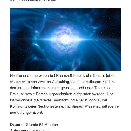
m
u
n
n
g
a
ä
n
e
v
n
i
r
d
g
a
e
ä
t
i
n
r
o
n
I
e
Neutronensterne waren bei Raumzeit bereits ein Thema, jetzt
n
n
wagen wir einen zweiten Aufschlag, da sich in diesem Feld in
den letzten Jahren so einiges getan hat und neue Teleskop-
h
I
Projekte sowie Forschungstechniken aufgerufen werden. Und
insbesondere die direkte Beobachtung einer Kilonova, der
a
n
Kollision zweier Neutronesterne, hat dieses Wissenschaftsgenre
neu durchgemischt.
l
h
Dauer:
1 Stunde 53 Minuten
t
a
Aufnahme:
15.04.2022