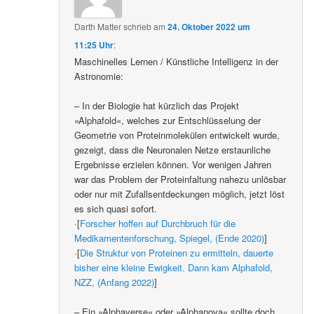
Darth Matter
schrieb
am
24. Oktober 2022 um
11:25 Uhr
:
Maschinelles Lernen / Künstliche Intelligenz in der
Astronomie:
– In der Biologie hat kürzlich das Projekt
»Alphafold«, welches zur Entschlüsselung der
Geometrie von Proteinmolekülen entwickelt wurde,
gezeigt, dass die Neuronalen Netze erstaunliche
Ergebnisse erzielen können. Vor wenigen Jahren
war das Problem der Proteinfaltung nahezu unlösbar
oder nur mit Zufallsentdeckungen möglich, jetzt löst
es sich quasi sofort.
·[
Forscher hoffen auf Durchbruch für die
Medikamentenforschung, Spiegel, (Ende 2020)
]
·[
Die Struktur von Proteinen zu ermitteln, dauerte
bisher eine kleine Ewigkeit. Dann kam Alphafold,
NZZ, (Anfang 2022)
]
– Ein »Alphaverse« oder »Alphanova« sollte doch