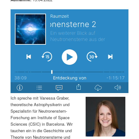
s
l
p
t
r
s
i
p
n
r
g
i
e
n
Ich spreche mit Vanessa Graber,
n
g
theoretische Astrophysikerin und
Spezialistin für Neutronenstern-
e
Forschung am Institute of Space
Sciences (CSIC) in Barcelona. Wir
n
tauchen ein in die Geschichte und
Theorie von Neutronensterne und