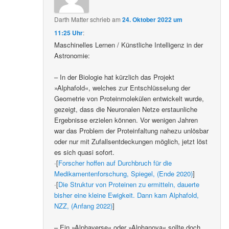
Darth Matter
schrieb
am
24. Oktober 2022 um
11:25 Uhr
:
Maschinelles Lernen / Künstliche Intelligenz in der
Astronomie:
– In der Biologie hat kürzlich das Projekt
»Alphafold«, welches zur Entschlüsselung der
Geometrie von Proteinmolekülen entwickelt wurde,
gezeigt, dass die Neuronalen Netze erstaunliche
Ergebnisse erzielen können. Vor wenigen Jahren
war das Problem der Proteinfaltung nahezu unlösbar
oder nur mit Zufallsentdeckungen möglich, jetzt löst
es sich quasi sofort.
·[
Forscher hoffen auf Durchbruch für die
Medikamentenforschung, Spiegel, (Ende 2020)
]
·[
Die Struktur von Proteinen zu ermitteln, dauerte
bisher eine kleine Ewigkeit. Dann kam Alphafold,
NZZ, (Anfang 2022)
]
– Ein »Alphaverse« oder »Alphanova« sollte doch