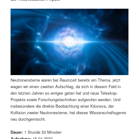
m
u
n
n
g
a
ä
n
e
v
n
i
r
d
g
a
e
ä
t
i
n
r
o
n
I
e
Neutronensterne waren bei Raumzeit bereits ein Thema, jetzt
n
n
wagen wir einen zweiten Aufschlag, da sich in diesem Feld in
den letzten Jahren so einiges getan hat und neue Teleskop-
h
I
Projekte sowie Forschungstechniken aufgerufen werden. Und
insbesondere die direkte Beobachtung einer Kilonova, der
a
n
Kollision zweier Neutronesterne, hat dieses Wissenschaftsgenre
neu durchgemischt.
l
h
Dauer:
1 Stunde 53 Minuten
t
a
Aufnahme:
15.04.2022