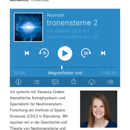
s
l
p
t
r
s
i
p
n
r
g
i
e
n
Ich spreche mit Vanessa Graber,
n
g
theoretische Astrophysikerin und
Spezialistin für Neutronenstern-
e
Forschung am Institute of Space
Sciences (CSIC) in Barcelona. Wir
n
tauchen ein in die Geschichte und
Theorie von Neutronensterne und