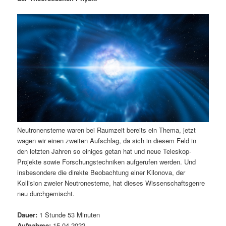
m
u
n
n
g
a
ä
n
e
v
n
i
r
d
g
a
e
ä
t
i
n
r
o
n
I
e
Neutronensterne waren bei Raumzeit bereits ein Thema, jetzt
n
n
wagen wir einen zweiten Aufschlag, da sich in diesem Feld in
den letzten Jahren so einiges getan hat und neue Teleskop-
h
I
Projekte sowie Forschungstechniken aufgerufen werden. Und
insbesondere die direkte Beobachtung einer Kilonova, der
a
n
Kollision zweier Neutronesterne, hat dieses Wissenschaftsgenre
neu durchgemischt.
l
h
Dauer:
1 Stunde 53 Minuten
t
a
Aufnahme:
15.04.2022