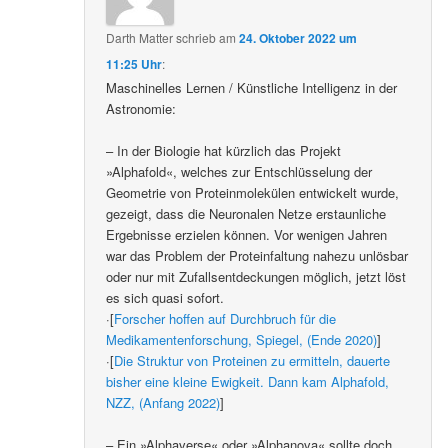
Darth Matter
schrieb
am
24. Oktober 2022 um
11:25 Uhr
:
Maschinelles Lernen / Künstliche Intelligenz in der
Astronomie:
– In der Biologie hat kürzlich das Projekt
»Alphafold«, welches zur Entschlüsselung der
Geometrie von Proteinmolekülen entwickelt wurde,
gezeigt, dass die Neuronalen Netze erstaunliche
Ergebnisse erzielen können. Vor wenigen Jahren
war das Problem der Proteinfaltung nahezu unlösbar
oder nur mit Zufallsentdeckungen möglich, jetzt löst
es sich quasi sofort.
·[
Forscher hoffen auf Durchbruch für die
Medikamentenforschung, Spiegel, (Ende 2020)
]
·[
Die Struktur von Proteinen zu ermitteln, dauerte
bisher eine kleine Ewigkeit. Dann kam Alphafold,
NZZ, (Anfang 2022)
]
– Ein »Alphaverse« oder »Alphanova« sollte doch