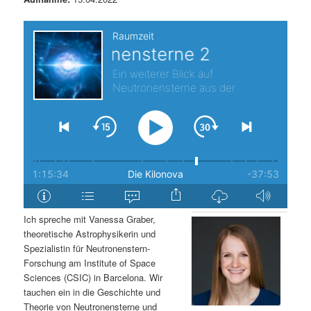
s
l
p
t
r
s
i
p
n
r
g
i
e
n
Ich spreche mit Vanessa Graber,
n
g
theoretische Astrophysikerin und
Spezialistin für Neutronenstern-
e
Forschung am Institute of Space
Sciences (CSIC) in Barcelona. Wir
n
tauchen ein in die Geschichte und
Theorie von Neutronensterne und