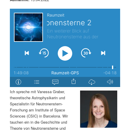
s
l
p
t
r
s
i
p
n
r
g
i
e
n
Ich spreche mit Vanessa Graber,
n
g
theoretische Astrophysikerin und
Spezialistin für Neutronenstern-
e
Forschung am Institute of Space
Sciences (CSIC) in Barcelona. Wir
n
tauchen ein in die Geschichte und
Theorie von Neutronensterne und