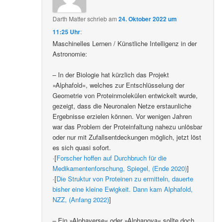
Darth Matter
schrieb
am
24. Oktober 2022 um
11:25 Uhr
:
Maschinelles Lernen / Künstliche Intelligenz in der
Astronomie:
– In der Biologie hat kürzlich das Projekt
»Alphafold«, welches zur Entschlüsselung der
Geometrie von Proteinmolekülen entwickelt wurde,
gezeigt, dass die Neuronalen Netze erstaunliche
Ergebnisse erzielen können. Vor wenigen Jahren
war das Problem der Proteinfaltung nahezu unlösbar
oder nur mit Zufallsentdeckungen möglich, jetzt löst
es sich quasi sofort.
·[
Forscher hoffen auf Durchbruch für die
Medikamentenforschung, Spiegel, (Ende 2020)
]
·[
Die Struktur von Proteinen zu ermitteln, dauerte
bisher eine kleine Ewigkeit. Dann kam Alphafold,
NZZ, (Anfang 2022)
]
– Ein »Alphaverse« oder »Alphanova« sollte doch