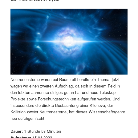
m
u
n
n
g
a
ä
n
e
v
n
i
r
d
g
a
e
ä
t
i
n
r
o
n
I
e
Neutronensterne waren bei Raumzeit bereits ein Thema, jetzt
n
n
wagen wir einen zweiten Aufschlag, da sich in diesem Feld in
den letzten Jahren so einiges getan hat und neue Teleskop-
h
I
Projekte sowie Forschungstechniken aufgerufen werden. Und
insbesondere die direkte Beobachtung einer Kilonova, der
a
n
Kollision zweier Neutronesterne, hat dieses Wissenschaftsgenre
neu durchgemischt.
l
h
Dauer:
1 Stunde 53 Minuten
t
a
Aufnahme:
15.04.2022