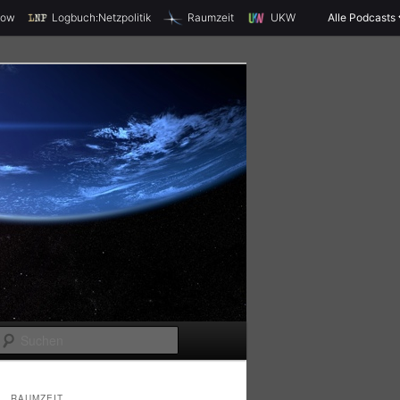
X
how
Logbuch:Netzpolitik
Raumzeit
UKW
Alle Podcasts
S
u
c
RAUMZEIT