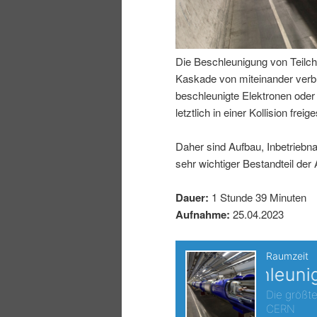
I
e
n
n
Die Beschleunigung von Teilch
Kaskade von miteinander verbu
h
I
beschleunigte Elektronen oder
letztlich in einer Kollision fr
a
n
Daher sind Aufbau, Inbetrieb
l
h
sehr wichtiger Bestandteil de
t
a
Dauer:
1 Stunde 39 Minuten
Aufnahme:
25.04.2023
s
l
p
t
r
s