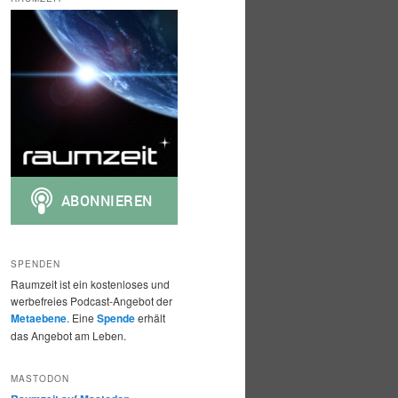
h
e
n
SPENDEN
Raumzeit ist ein kostenloses und
werbefreies Podcast-Angebot der
Metaebene
. Eine
Spende
erhält
das Angebot am Leben.
MASTODON