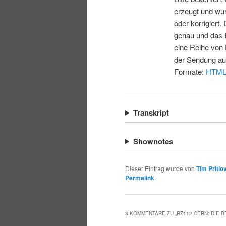
erzeugt und wur
oder korrigiert.
genau und das E
eine Reihe von 
der Sendung au
Formate:
HTM
Transkript
Shownotes
Dieser Eintrag wurde von
Tim Pritlo
Permalink
.
3 KOMMENTARE ZU „
RZ112 CERN: DIE 