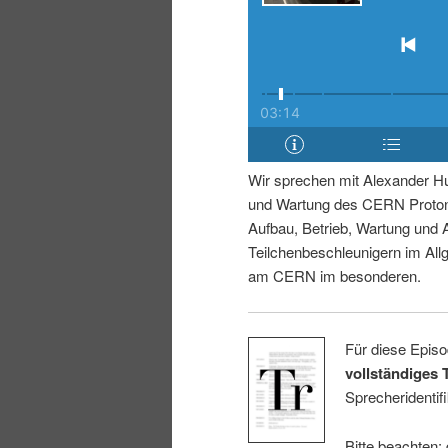
i
p
n
r
g
i
e
n
Wir sprechen mit Alexander Hu
und Wartung des CERN Proton 
n
g
Aufbau, Betrieb, Wartung und
Teilchenbeschleunigern im Al
e
am CERN im besonderen.
n
Für diese Episo
vollständiges 
Sprecheridentifi
Bitte beachten: