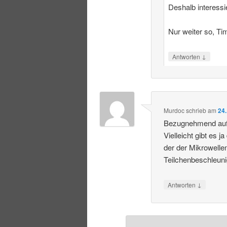
Deshalb interess
Nur weiter so, Ti
↓
Antworten
Murdoc
schrieb
am
24.
Bezugnehmend auf de
Vielleicht gibt es
der der Mikrowelle
Teilchenbeschleunig
↓
Antworten