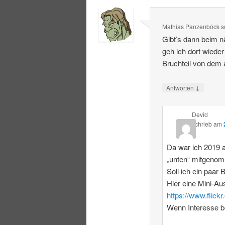
Mathias Panzenböck
s
Gibt’s dann beim
geh ich dort wieder
Bruchteil von dem 
↓
Antworten
Devid
schrieb
am
Da war ich 2019 a
„unten“ mitgenomm
Soll ich ein paar 
Hier eine Mini-Au
https://www.flic
Wenn Interesse be