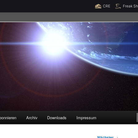
Raumzeit braucht Deine Unterstützung!
Spende jetzt!
CRE
Freak S
legenheiten
bonnieren
Archiv
Downloads
Impressum
Nächster
→