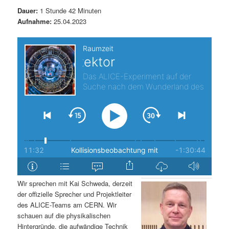
t
a
Dauer:
1 Stunde 42 Minuten
Aufnahme:
25.04.2023
s
l
p
t
r
s
i
p
n
r
g
i
e
n
Wir sprechen mit Kai Schweda, derzeit
n
g
der offizielle Sprecher und Projektleiter
des ALICE-Teams am CERN. Wir
e
schauen auf die physikalischen
Hintergründe, die aufwändige Technik
n