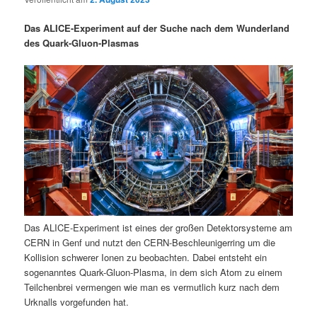
i
s
m
u
n
n
Das ALICE-Experiment auf der Suche nach dem Wunderland
g
a
des Quark-Gluon-Plasmas
ä
n
e
v
n
i
r
d
g
a
e
ä
t
i
n
r
o
n
I
e
n
n
Das ALICE-Experiment ist eines der großen Detektorsysteme am
h
I
CERN in Genf und nutzt den CERN-Beschleunigerring um die
Kollision schwerer Ionen zu beobachten. Dabei entsteht ein
a
n
sogenanntes Quark-Gluon-Plasma, in dem sich Atom zu einem
Teilchenbrei vermengen wie man es vermutlich kurz nach dem
l
h
Urknalls vorgefunden hat.