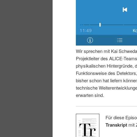
r
s
i
p
n
r
g
i
Wir sprechen mit Kai Schweda, 
Projektleiter des ALICE-Team
e
n
physikalischen Hintergründe, 
Funktionsweise des Detektors
n
g
bisher schon hat liefern könn
technische Weiterentwicklunge
e
erwarten sind.
n
Für diese Episo
Transkript
mit 