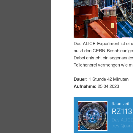
n
r
I
e
n
n
Das ALICE-Experiment ist ei
h
I
nutzt den CERN-Beschleunigerr
Dabei entsteht ein sogenannt
a
n
Teilchenbrei vermengen wie m
l
h
Dauer:
1 Stunde 42 Minuten
Aufnahme:
25.04.2023
t
a
s
l
p
t