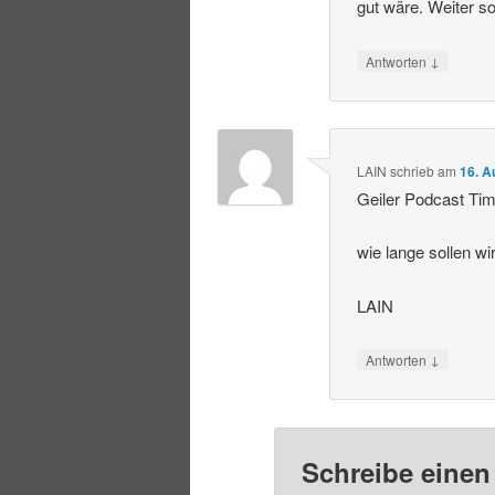
gut wäre. Weiter so
↓
Antworten
LAIN
schrieb
am
16. A
Geiler Podcast Ti
wie lange sollen w
LAIN
↓
Antworten
Schreibe eine