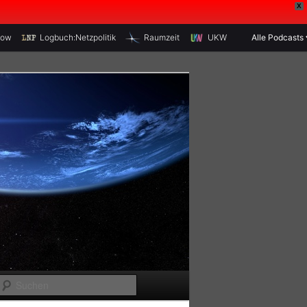
X
how
Logbuch:Netzpolitik
Raumzeit
UKW
Alle Podcasts
S
u