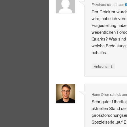
Ekkehard
schrieb
am
5
Der Detektor wurde
wird, habe ich ver
Fragestellung habe 
wesentlichen Fors
Quarks? Was sind 
welche Bedeutung h
nebulös.
↓
Antworten
Harm Otten
schrieb
a
Sehr guter Überflu
aktuellen Stand de
Grossforschungsei
Spezielserie „auf E