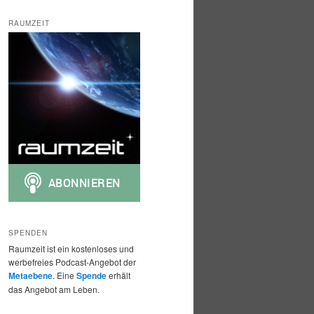
c
h
RAUMZEIT
e
n
SPENDEN
Raumzeit ist ein kostenloses und
werbefreies Podcast-Angebot der
Metaebene
. Eine
Spende
erhält
das Angebot am Leben.