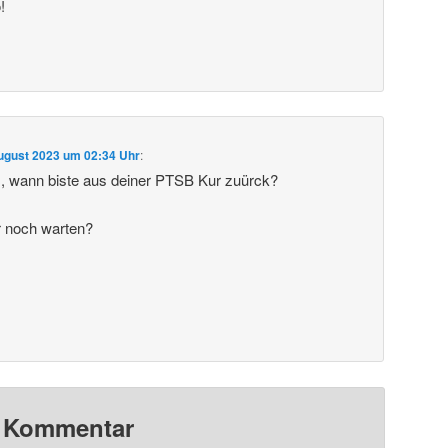
!
ugust 2023 um 02:34 Uhr
:
m, wann biste aus deiner PTSB Kur zuürck?
ir noch warten?
n Kommentar