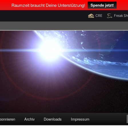
Raumzeit braucht Deine Unterstützung!
Spende jetzt!
CRE
Freak S
legenheiten
bonnieren
Archiv
Downloads
Impressum