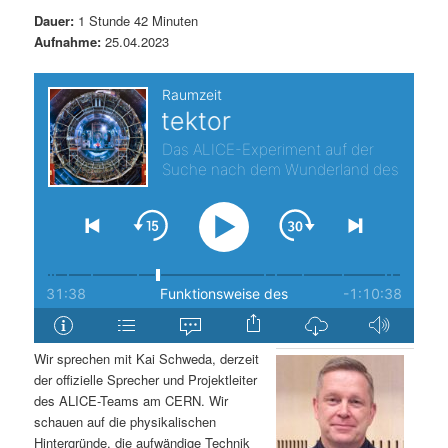
t
a
Dauer:
1 Stunde 42 Minuten
Aufnahme:
25.04.2023
s
l
p
t
r
s
i
p
n
r
g
i
e
n
Wir sprechen mit Kai Schweda, derzeit
n
g
der offizielle Sprecher und Projektleiter
des ALICE-Teams am CERN. Wir
e
schauen auf die physikalischen
Hintergründe, die aufwändige Technik
n