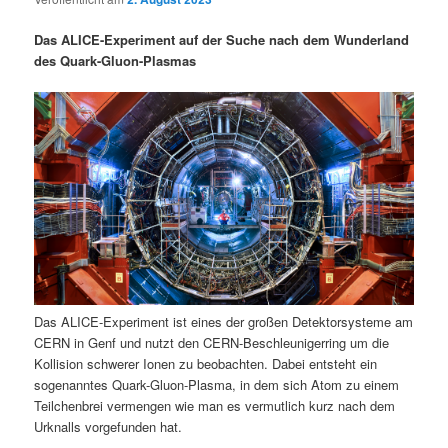
i
s
m
u
n
n
Das ALICE-Experiment auf der Suche nach dem Wunderland
g
a
des Quark-Gluon-Plasmas
ä
n
e
v
n
i
r
d
g
a
e
ä
t
i
n
r
o
n
I
e
n
n
Das ALICE-Experiment ist eines der großen Detektorsysteme am
h
I
CERN in Genf und nutzt den CERN-Beschleunigerring um die
Kollision schwerer Ionen zu beobachten. Dabei entsteht ein
a
n
sogenanntes Quark-Gluon-Plasma, in dem sich Atom zu einem
Teilchenbrei vermengen wie man es vermutlich kurz nach dem
l
h
Urknalls vorgefunden hat.