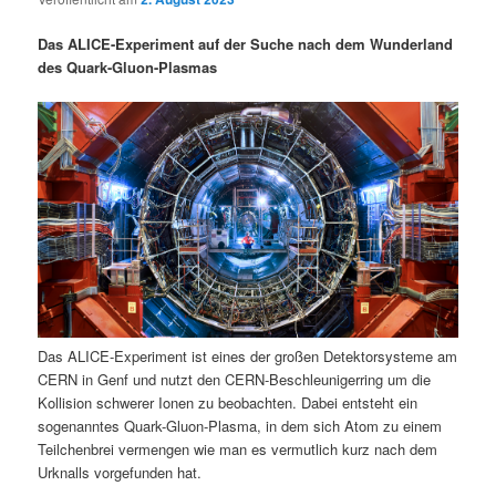
i
s
m
u
n
n
Das ALICE-Experiment auf der Suche nach dem Wunderland
g
a
des Quark-Gluon-Plasmas
ä
n
e
v
n
i
r
d
g
a
e
ä
t
i
n
r
o
n
I
e
n
n
Das ALICE-Experiment ist eines der großen Detektorsysteme am
h
I
CERN in Genf und nutzt den CERN-Beschleunigerring um die
Kollision schwerer Ionen zu beobachten. Dabei entsteht ein
a
n
sogenanntes Quark-Gluon-Plasma, in dem sich Atom zu einem
Teilchenbrei vermengen wie man es vermutlich kurz nach dem
l
h
Urknalls vorgefunden hat.