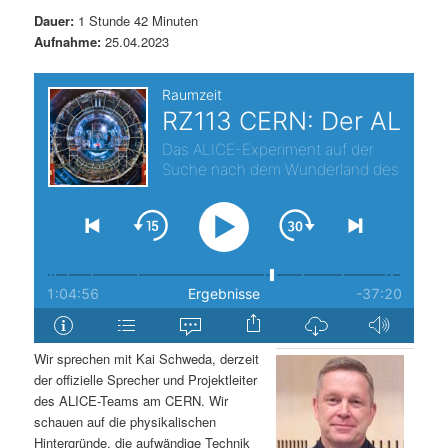
t
a
Dauer:
1 Stunde 42 Minuten
Aufnahme:
25.04.2023
s
l
p
t
r
s
i
p
n
r
g
i
e
n
Wir sprechen mit Kai Schweda, derzeit
n
g
der offizielle Sprecher und Projektleiter
des ALICE-Teams am CERN. Wir
e
schauen auf die physikalischen
Hintergründe, die aufwändige Technik
n