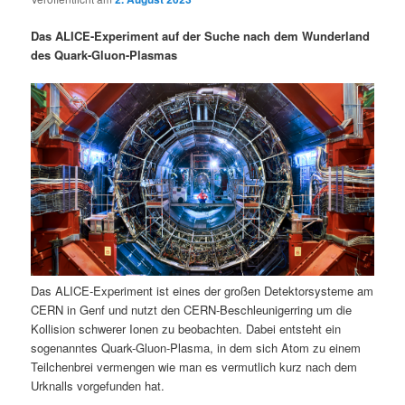
i
s
m
u
n
n
Das ALICE-Experiment auf der Suche nach dem Wunderland
g
a
des Quark-Gluon-Plasmas
ä
n
e
v
n
i
r
d
g
a
e
ä
t
i
n
r
o
n
I
e
n
n
Das ALICE-Experiment ist eines der großen Detektorsysteme am
h
I
CERN in Genf und nutzt den CERN-Beschleunigerring um die
Kollision schwerer Ionen zu beobachten. Dabei entsteht ein
a
n
sogenanntes Quark-Gluon-Plasma, in dem sich Atom zu einem
Teilchenbrei vermengen wie man es vermutlich kurz nach dem
l
h
Urknalls vorgefunden hat.