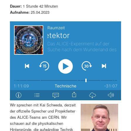
t
a
Dauer:
1 Stunde 42 Minuten
Aufnahme:
25.04.2023
s
l
p
t
r
s
i
p
n
r
g
i
e
n
Wir sprechen mit Kai Schweda, derzeit
n
g
der offizielle Sprecher und Projektleiter
des ALICE-Teams am CERN. Wir
e
schauen auf die physikalischen
Hintergründe, die aufwändige Technik
n