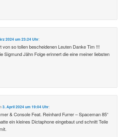
ärz 2024 um 23:24 Uhr
:
rt von so tollen bescheidenen Leuten Danke Tim !!!
ie Sigmund Jähn Folge erinnert die eine meiner liebsten
m
3. April 2024 um 19:04 Uhr
:
mer & Console Feat. Reinhard Furrer – Spaceman 85“
atte ein kleines Dictaphone eingebaut und schnitt Teile
mit.