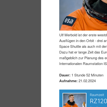
n
r
I
e
n
n
Ulf Merbold ist der erste west
h
I
Ausflügen in den Orbit - drei 
Space Shuttle als auch mit de
a
n
Dazu hat er lange Zeit das Eur
maßgeblich zur Planung des 
l
h
Internationalen Raumstation I
t
a
Dauer:
1 Stunde 52 Minuten
Aufnahme:
21.02.2024
s
l
p
t