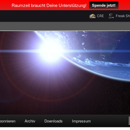
Raumzeit braucht Deine Unterstützung!
Spende jetzt!
CRE
Freak S
legenheiten
bonnieren
Archiv
Downloads
Impressum