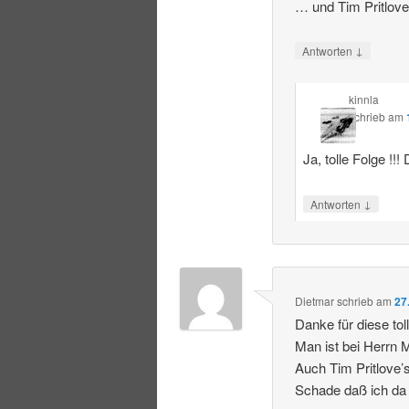
… und Tim Pritlove
↓
Antworten
kinnla
schrieb
am
Ja, tolle Folge !!!
↓
Antworten
Dietmar
schrieb
am
27
Danke für diese tol
Man ist bei Herrn 
Auch Tim Pritlove’
Schade daß ich da l