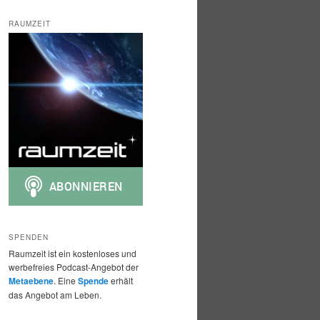
c
h
RAUMZEIT
e
n
SPENDEN
Raumzeit ist ein kostenloses und
werbefreies Podcast-Angebot der
Metaebene
. Eine
Spende
erhält
das Angebot am Leben.