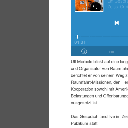
r
s
i
p
n
r
g
i
e
n
Ulf Merbold blickt auf eine lan
und Organisator von Raumfah
n
g
berichtet er von seinem Weg z
Raumfahrt-Missionen, den Her
e
Kooperation sowohl mit Amer
Belastungen und Offenbarunge
n
ausgesetzt ist.
Das Gespräch fand live im Zei
Publikum statt.