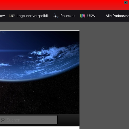
X
how
Logbuch:Netzpolitik
Raumzeit
UKW
Alle Podcasts
S
u