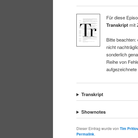
Für diese Episo
Transkript
mit 
Bitte beachten:
nicht nachträgli
sonderlich gena
Reihe von Fehle
aufgezeichnete
Transkript
Shownotes
Dieser Eintrag wurde von
Tim Pritlo
Permalink
.