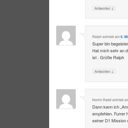
↓
Antworten
Ralph
schrieb
am
6. M
Super bin begeiste
Hat mich sehr an d
ist . Grüße Ralph
↓
Antworten
Norrin.Radd
schrieb
a
Dann kann ich „Am
empfehlen. Furrer h
seiner D1 Mission 