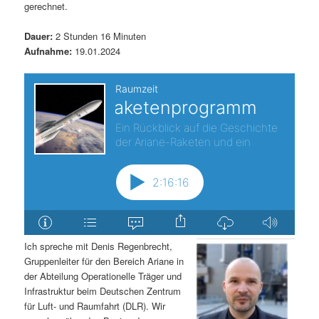
gerechnet.
s
l
Dauer:
2 Stunden 16 Minuten
p
t
Aufnahme:
19.01.2024
r
s
i
p
n
r
g
i
e
n
n
g
Ich spreche mit Denis Regenbrecht,
Gruppenleiter für den Bereich Ariane in
e
der Abteilung Operationelle Träger und
Infrastruktur beim Deutschen Zentrum
n
für Luft- und Raumfahrt (DLR). Wir