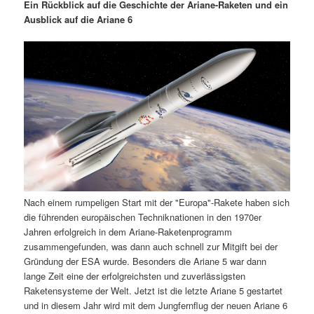
m
u
n
n
Ein Rückblick auf die Geschichte der Ariane-Raketen und ein
g
a
Ausblick auf die Ariane 6
ä
n
e
v
n
i
r
d
g
a
e
ä
t
i
n
r
o
n
I
e
n
n
Nach einem rumpeligen Start mit der "Europa"-Rakete haben sich
h
I
die führenden europäischen Techniknationen in den 1970er
Jahren erfolgreich in dem Ariane-Raketenprogramm
a
n
zusammengefunden, was dann auch schnell zur Mitgift bei der
Gründung der ESA wurde. Besonders die Ariane 5 war dann
l
h
lange Zeit eine der erfolgreichsten und zuverlässigsten
Raketensysteme der Welt. Jetzt ist die letzte Ariane 5 gestartet
t
a
und in diesem Jahr wird mit dem Jungfernflug der neuen Ariane 6