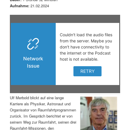
Aufnahme:
21.02.2024
s
l
p
t
r
s
i
p
n
r
g
i
e
n
n
g
Ulf Merbold blickt auf eine lange
Karriere als Physiker, Astronaut und
e
Organisator von Raumfahrtprogrammen
zurück. Im Gespräch berichtet er von
n
seinem Weg zur Raumfahrt, seinen drei
Raumfahrt-Missionen, den