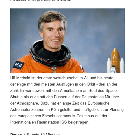
m
u
n
n
g
a
ä
n
e
v
n
i
r
d
g
a
e
ä
t
i
n
r
o
n
I
e
Ulf Merbold ist der erste westdeutsche im All und bis heute
n
n
derjenige mit den meisten Ausflügen in den Orbit - drei an der
Zahl. Er war sowohl mit den Amerikanern an Bord des Space
h
I
Shuttle als auch mit den Russen auf der Raumstation Mir über
der Atmosphäre. Dazu hat er lange Zeit das Europäische
a
n
Astronautenzentrum in Köln geleitet und maßgeblich zur Planung
des europäischen Forschungsmoduls Columbus auf der
l
h
Internationalen Raumstation ISS beigetragen.
t
a
Dauer:
1 Stunde 52 Minuten