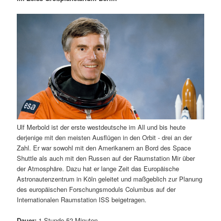
m
u
n
n
g
a
ä
n
e
v
n
i
r
d
g
a
e
ä
t
i
n
r
o
n
I
e
Ulf Merbold ist der erste westdeutsche im All und bis heute
n
n
derjenige mit den meisten Ausflügen in den Orbit - drei an der
Zahl. Er war sowohl mit den Amerikanern an Bord des Space
h
I
Shuttle als auch mit den Russen auf der Raumstation Mir über
der Atmosphäre. Dazu hat er lange Zeit das Europäische
a
n
Astronautenzentrum in Köln geleitet und maßgeblich zur Planung
des europäischen Forschungsmoduls Columbus auf der
l
h
Internationalen Raumstation ISS beigetragen.
t
a
Dauer:
1 Stunde 52 Minuten