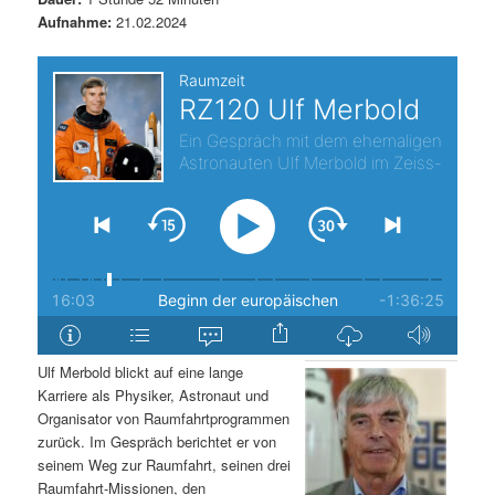
Aufnahme:
21.02.2024
s
l
p
t
r
s
i
p
n
r
g
i
e
n
n
g
Ulf Merbold blickt auf eine lange
Karriere als Physiker, Astronaut und
e
Organisator von Raumfahrtprogrammen
zurück. Im Gespräch berichtet er von
n
seinem Weg zur Raumfahrt, seinen drei
Raumfahrt-Missionen, den