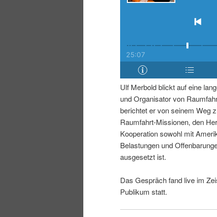
i
p
n
r
g
i
e
n
Ulf Merbold blickt auf eine lan
und Organisator von Raumfah
n
g
berichtet er von seinem Weg z
Raumfahrt-Missionen, den Her
e
Kooperation sowohl mit Amer
Belastungen und Offenbarunge
n
ausgesetzt ist.
Das Gespräch fand live im Zei
Publikum statt.