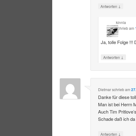
↓
Antworten
kinnla
schrieb
am
Ja, tolle Folge !!!
↓
Antworten
Dietmar
schrieb
am
27
Danke für diese tol
Man ist bei Herrn 
Auch Tim Pritlove’
Schade daß ich da l
↓
Antworten