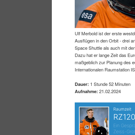
I
e
n
n
Ulf Merbold ist der erste west
h
I
Ausflügen in den Orbit - drei 
Space Shuttle als auch mit de
a
n
Dazu hat er lange Zeit das Eur
maßgeblich zur Planung des 
l
h
Internationalen Raumstation I
t
a
Dauer:
1 Stunde 52 Minuten
Aufnahme:
21.02.2024
s
l
p
t
r
s