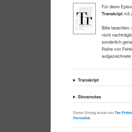
Für diese Episo
Transkript
mit 
Bitte beachten:
nicht nachträgli
sonderlich gena
Reihe von Fehle
aufgezeichnete
Transkript
Shownotes
Dieser Eintrag wurde von
Tim Pritlo
Permalink
.