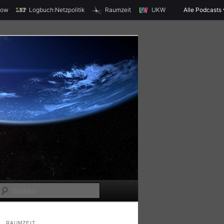
X
how
Logbuch:Netzpolitik
Raumzeit
UKW
Alle Podcasts
S
u
c
RAUMZEIT