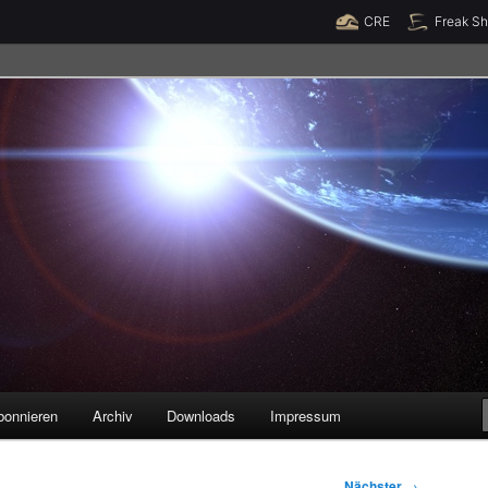
Raumzeit braucht Deine Unterstützung!
Spende jetzt!
CRE
Freak S
legenheiten
bonnieren
Archiv
Downloads
Impressum
Nächster
→