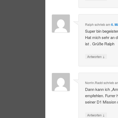
Ralph
schrieb
am
6. M
Super bin begeiste
Hat mich sehr an d
ist . Grüße Ralph
↓
Antworten
Norrin.Radd
schrieb
a
Dann kann ich „Am
empfehlen. Furrer h
seiner D1 Mission 
↓
Antworten