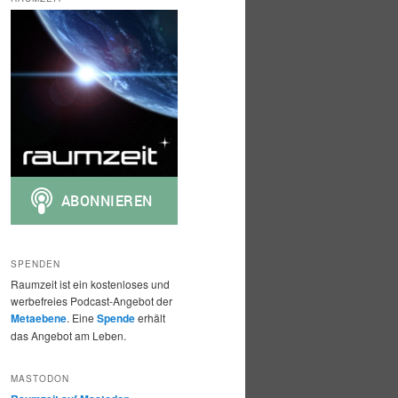
h
e
n
SPENDEN
Raumzeit ist ein kostenloses und
werbefreies Podcast-Angebot der
Metaebene
. Eine
Spende
erhält
das Angebot am Leben.
MASTODON