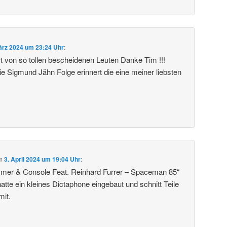
ärz 2024 um 23:24 Uhr
:
rt von so tollen bescheidenen Leuten Danke Tim !!!
ie Sigmund Jähn Folge erinnert die eine meiner liebsten
m
3. April 2024 um 19:04 Uhr
:
mer & Console Feat. Reinhard Furrer – Spaceman 85“
atte ein kleines Dictaphone eingebaut und schnitt Teile
mit.