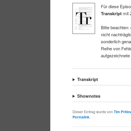
Für diese Episo
Transkript
mit 
Bitte beachten:
nicht nachträgli
sonderlich gena
Reihe von Fehle
aufgezeichnete
Transkript
Shownotes
Dieser Eintrag wurde von
Tim Pritlo
Permalink
.