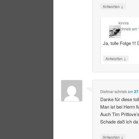
↓
Antworten
kinnla
schrieb
am
Ja, tolle Folge !!!
↓
Antworten
Dietmar
schrieb
am
27
Danke für diese tol
Man ist bei Herrn 
Auch Tim Pritlove’
Schade daß ich da l
↓
Antworten