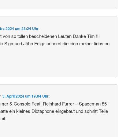
ärz 2024 um 23:24 Uhr
:
rt von so tollen bescheidenen Leuten Danke Tim !!!
ie Sigmund Jähn Folge erinnert die eine meiner liebsten
m
3. April 2024 um 19:04 Uhr
:
mer & Console Feat. Reinhard Furrer – Spaceman 85“
atte ein kleines Dictaphone eingebaut und schnitt Teile
mit.