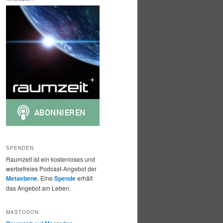
h
e
n
SPENDEN
Raumzeit ist ein kostenloses und
werbefreies Podcast-Angebot der
Metaebene
. Eine
Spende
erhält
das Angebot am Leben.
MASTODON