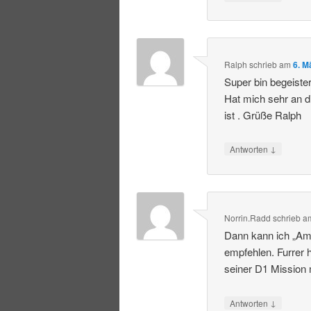
Ralph
schrieb
am
6. M
Super bin begeiste
Hat mich sehr an d
ist . Grüße Ralph
↓
Antworten
Norrin.Radd
schrieb
a
Dann kann ich „Am
empfehlen. Furrer h
seiner D1 Mission 
↓
Antworten