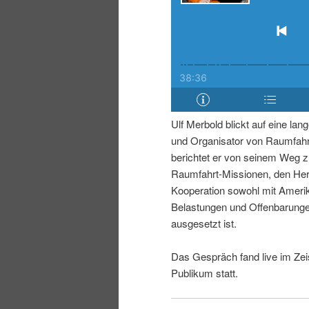
i
p
n
r
g
i
e
n
Ulf Merbold blickt auf eine lan
und Organisator von Raumfah
n
g
berichtet er von seinem Weg z
Raumfahrt-Missionen, den Her
e
Kooperation sowohl mit Amer
Belastungen und Offenbarunge
n
ausgesetzt ist.
Das Gespräch fand live im Zei
Publikum statt.