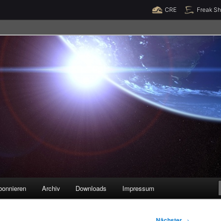
Raumzeit braucht Deine Unterstützung!
Spende jetzt!
CRE
Freak S
legenheiten
bonnieren
Archiv
Downloads
Impressum
Nächster
→