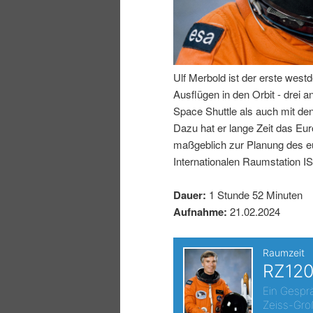
I
e
n
n
Ulf Merbold ist der erste west
h
I
Ausflügen in den Orbit - drei 
Space Shuttle als auch mit de
a
n
Dazu hat er lange Zeit das Eur
maßgeblich zur Planung des 
l
h
Internationalen Raumstation I
t
a
Dauer:
1 Stunde 52 Minuten
Aufnahme:
21.02.2024
s
l
p
t
r
s