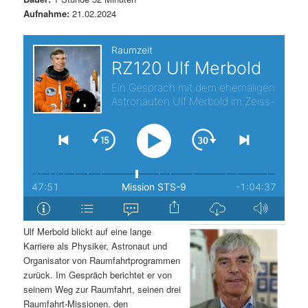
Aufnahme:
21.02.2024
s
l
p
t
r
s
i
p
n
r
g
i
e
n
n
g
Ulf Merbold blickt auf eine lange
Karriere als Physiker, Astronaut und
e
Organisator von Raumfahrtprogrammen
zurück. Im Gespräch berichtet er von
n
seinem Weg zur Raumfahrt, seinen drei
Raumfahrt-Missionen, den