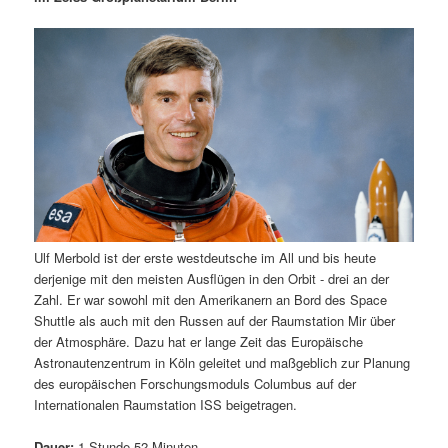
m
u
n
n
g
a
ä
n
e
v
n
i
r
d
g
a
e
ä
t
i
n
r
o
n
I
e
Ulf Merbold ist der erste westdeutsche im All und bis heute
n
n
derjenige mit den meisten Ausflügen in den Orbit - drei an der
Zahl. Er war sowohl mit den Amerikanern an Bord des Space
h
I
Shuttle als auch mit den Russen auf der Raumstation Mir über
der Atmosphäre. Dazu hat er lange Zeit das Europäische
a
n
Astronautenzentrum in Köln geleitet und maßgeblich zur Planung
des europäischen Forschungsmoduls Columbus auf der
l
h
Internationalen Raumstation ISS beigetragen.
t
a
Dauer:
1 Stunde 52 Minuten