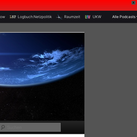
X
how
Logbuch:Netzpolitik
Raumzeit
UKW
Alle Podcasts
S
u