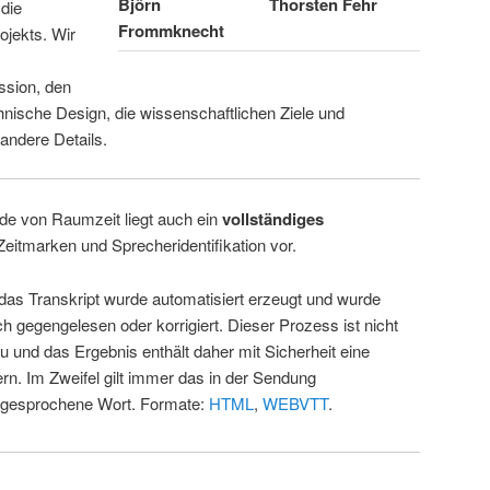
Björn
Thorsten Fehr
 die
Frommknecht
ojekts. Wir
ssion, den
hnische Design, die wissenschaftlichen Ziele und
andere Details.
de von Raumzeit liegt auch ein
vollständiges
Zeitmarken und Sprecheridentifikation vor.
 das Transkript wurde automatisiert erzeugt und wurde
ch gegengelesen oder korrigiert. Dieser Prozess ist nicht
u und das Ergebnis enthält daher mit Sicherheit eine
rn. Im Zweifel gilt immer das in der Sendung
 gesprochene Wort. Formate:
HTML
,
WEBVTT
.