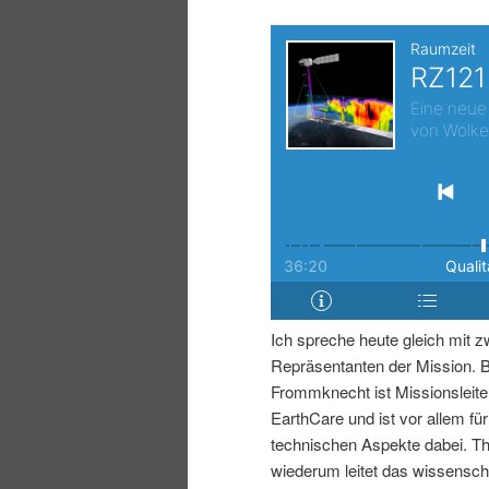
r
s
i
p
n
r
g
i
e
n
n
g
e
Ich spreche heute gleich mit z
Repräsentanten der Mission. B
n
Frommknecht ist Missionsleite
EarthCare und ist vor allem für
technischen Aspekte dabei. T
wiederum leitet das wissensch