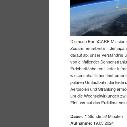
n
r
I
e
n
n
Die neue EarthCARE Mission 
h
I
Zusammenarbeit mit der japan
darauf ab, unser Verständnis ü
a
n
von einfallender Sonnenstrahl
Erdoberfläche emittierter Infra
l
h
wissenschaftlichen Instrument
polaren Umlaufbahn die Erde 
t
a
Aerosolen und Strahlung ermö
um die Wechselwirkungen zwis
s
l
Einfluss auf das Erdklima bess
p
t
Dauer:
1 Stunde 52 Minuten
Aufnahme:
19.03.2024