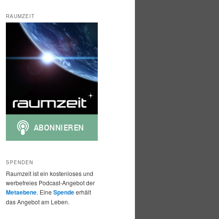
c
h
RAUMZEIT
e
n
SPENDEN
Raumzeit ist ein kostenloses und
werbefreies Podcast-Angebot der
Metaebene
. Eine
Spende
erhält
das Angebot am Leben.