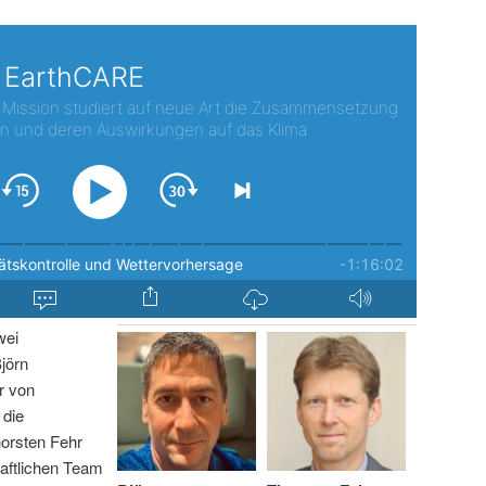
wei
jörn
r von
 die
horsten Fehr
aftlichen Team