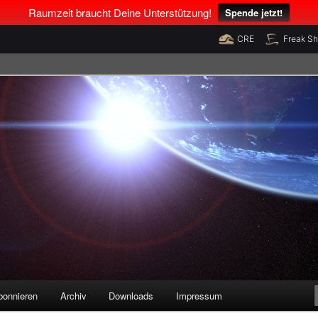
Raumzeit braucht Deine Unterstützung!
Spende jetzt!
CRE
Freak S
legenheiten
bonnieren
Archiv
Downloads
Impressum