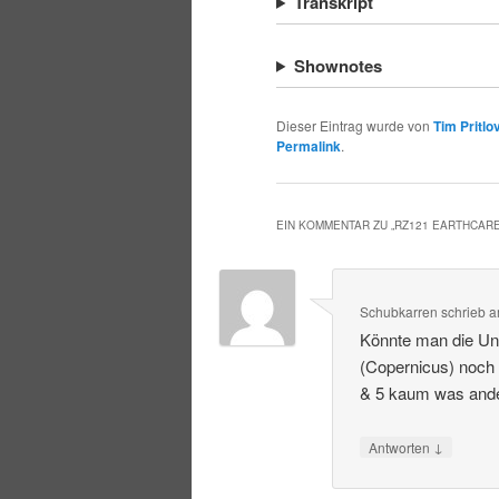
Transkript
Shownotes
Dieser Eintrag wurde von
Tim Pritlo
Permalink
.
EIN KOMMENTAR ZU „
RZ121 EARTHCAR
Schubkarren
schrieb
a
Könnte man die Un
(Copernicus) noch 
& 5 kaum was ande
↓
Antworten