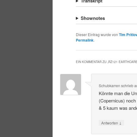
Transkript
Shownotes
Dieser Eintrag wurde von
Tim Pritlo
Permalink
.
EIN KOMMENTAR ZU „
RZ121 EARTHCAR
Schubkarren
schrieb
a
Könnte man die Un
(Copernicus) noch 
& 5 kaum was ande
↓
Antworten