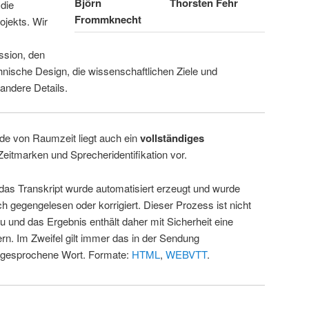
Björn
Thorsten Fehr
 die
Frommknecht
ojekts. Wir
ssion, den
hnische Design, die wissenschaftlichen Ziele und
andere Details.
de von Raumzeit liegt auch ein
vollständiges
Zeitmarken und Sprecheridentifikation vor.
 das Transkript wurde automatisiert erzeugt und wurde
ch gegengelesen oder korrigiert. Dieser Prozess ist nicht
u und das Ergebnis enthält daher mit Sicherheit eine
rn. Im Zweifel gilt immer das in der Sendung
 gesprochene Wort. Formate:
HTML
,
WEBVTT
.