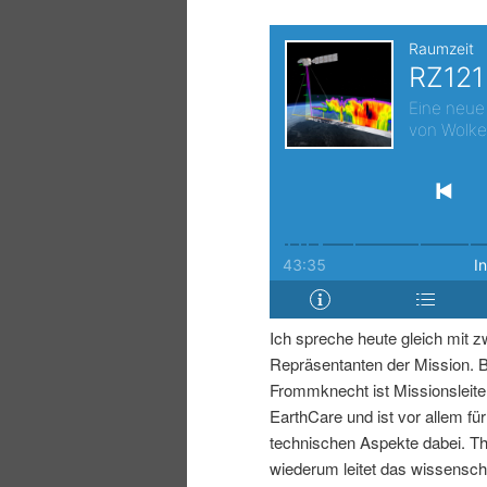
r
s
i
p
n
r
g
i
e
n
n
g
e
Ich spreche heute gleich mit z
Repräsentanten der Mission. B
n
Frommknecht ist Missionsleite
EarthCare und ist vor allem für
technischen Aspekte dabei. T
wiederum leitet das wissensch