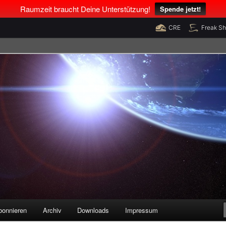
Raumzeit braucht Deine Unterstützung!
Spende jetzt!
CRE
Freak S
legenheiten
bonnieren
Archiv
Downloads
Impressum