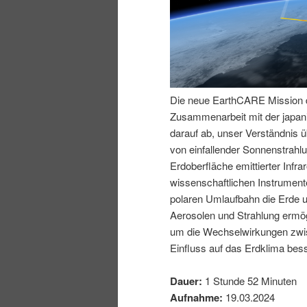
n
r
I
e
n
n
Die neue EarthCARE Mission 
h
I
Zusammenarbeit mit der japan
darauf ab, unser Verständnis ü
a
n
von einfallender Sonnenstrahl
Erdoberfläche emittierter Infra
l
h
wissenschaftlichen Instrument
polaren Umlaufbahn die Erde 
t
a
Aerosolen und Strahlung ermö
um die Wechselwirkungen zwis
s
l
Einfluss auf das Erdklima bess
p
t
Dauer:
1 Stunde 52 Minuten
Aufnahme:
19.03.2024