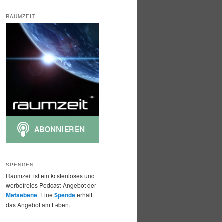
c
h
RAUMZEIT
e
n
SPENDEN
Raumzeit ist ein kostenloses und
werbefreies Podcast-Angebot der
Metaebene
. Eine
Spende
erhält
das Angebot am Leben.