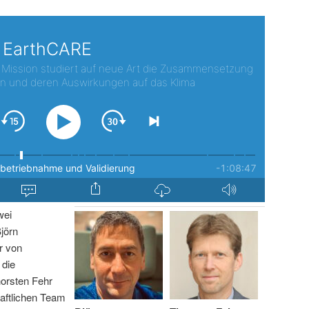
wei
jörn
r von
 die
horsten Fehr
aftlichen Team