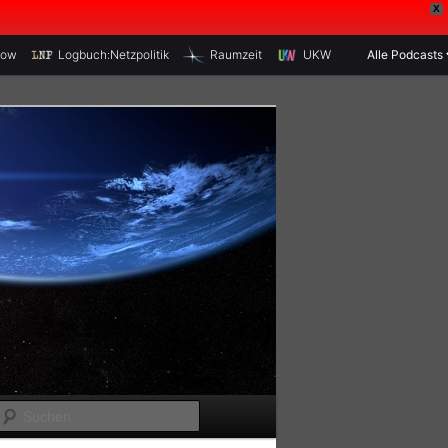
X
how
Logbuch:Netzpolitik
Raumzeit
UKW
Alle Podcasts
S
u