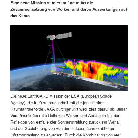
Eine neue Mission studiert auf neue Art die
i
s
Zusammensetzung von Wolken und deren Auswirkungen auf
m
u
n
n
das Klima
g
a
ä
n
e
v
n
i
r
d
g
a
e
ä
t
i
n
r
o
n
I
e
n
n
Die neue EarthCARE Mission der ESA (European Space
Agency), die in Zusammenarbeit mit der japanischen
h
I
Raumfahrtbehörde JAXA durchgeführt wird, zielt darauf ab, unser
Verständnis über die Rolle von Wolken und Aerosolen bei der
a
n
Reflexion von einfallender Sonnenstrahlung zurück ins Weltall
und der Speicherung von von der Erdoberfläche emittierter
l
h
Infrarotstrahlung zu erweitern. Durch die Kombination von vier