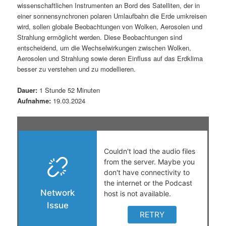
wissenschaftlichen Instrumenten an Bord des Satelliten, der in
t
a
einer sonnensynchronen polaren Umlaufbahn die Erde umkreisen
wird, sollen globale Beobachtungen von Wolken, Aerosolen und
s
l
Strahlung ermöglicht werden. Diese Beobachtungen sind
entscheidend, um die Wechselwirkungen zwischen Wolken,
p
t
Aerosolen und Strahlung sowie deren Einfluss auf das Erdklima
besser zu verstehen und zu modellieren​.
r
s
Dauer:
1 Stunde 52 Minuten
i
p
Aufnahme:
19.03.2024
n
r
g
i
e
n
n
g
e
n