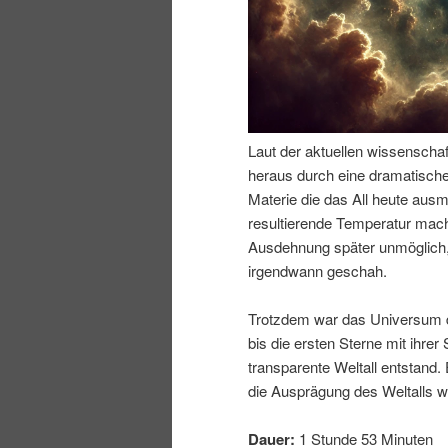
n
r
I
e
n
n
Laut der aktuellen wissenschaf
h
I
heraus durch eine dramatische
Materie die das All heute ausm
a
n
resultierende Temperatur mac
Ausdehnung später unmöglich,
l
h
irgendwann geschah.
t
a
Trotzdem war das Universum d
bis die ersten Sterne mit ihre
s
l
transparente Weltall entstand. 
die Ausprägung des Weltalls w
p
t
Dauer:
1 Stunde 53 Minuten