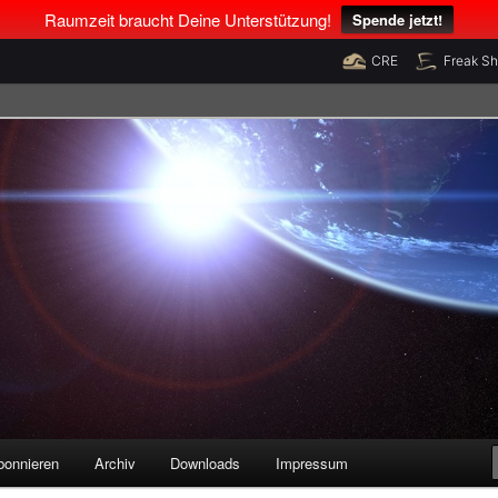
Raumzeit braucht Deine Unterstützung!
Spende jetzt!
CRE
Freak S
legenheiten
bonnieren
Archiv
Downloads
Impressum