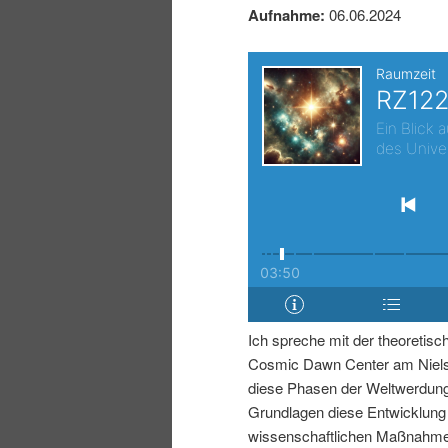
r
s
Aufnahme:
06.06.2024
i
p
n
r
g
i
e
n
n
g
e
Ich spreche mit der theoretis
n
Cosmic Dawn Center am Niels-
diese Phasen der Weltwerdung
Grundlagen diese Entwicklung
wissenschaftlichen Maßnahm