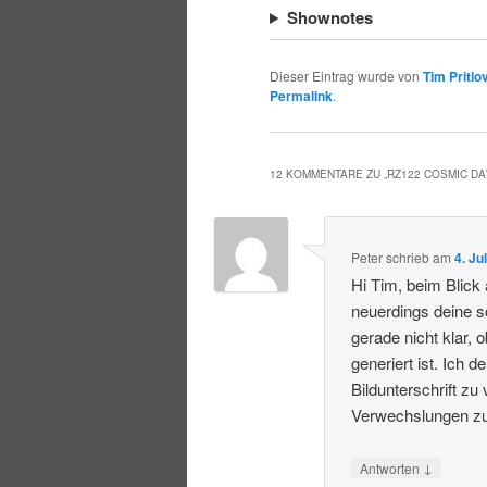
Shownotes
Dieser Eintrag wurde von
Tim Pritlo
Permalink
.
12 KOMMENTARE ZU „
RZ122 COSMIC D
Peter
schrieb
am
4. Ju
Hi Tim, beim Blick
neuerdings deine so
gerade nicht klar,
generiert ist. Ich 
Bildunterschrift zu
Verwechslungen zu
↓
Antworten