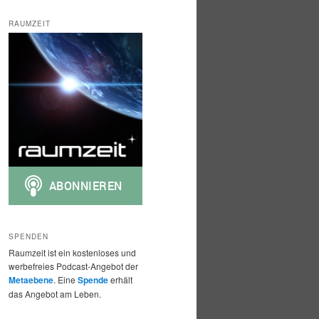
c
h
RAUMZEIT
e
n
SPENDEN
Raumzeit ist ein kostenloses und
werbefreies Podcast-Angebot der
Metaebene
. Eine
Spende
erhält
das Angebot am Leben.