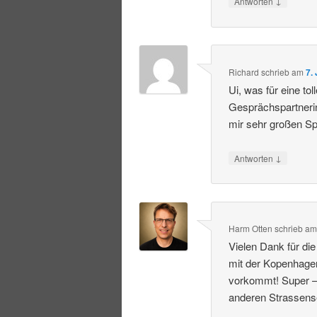
↓
Antworten
Richard
schrieb
am
7.
Ui, was für eine to
Gesprächspartnerin
mir sehr großen Sp
↓
Antworten
Harm Otten
schrieb
a
Vielen Dank für di
mit der Kopenhagen
vorkommt! Super – 
anderen Strassense