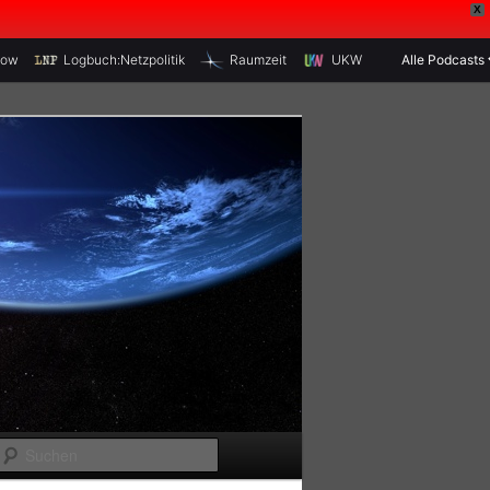
X
how
Logbuch:Netzpolitik
Raumzeit
UKW
Alle Podcasts
S
u