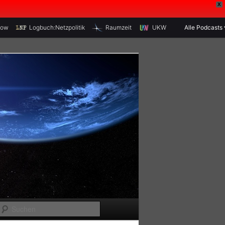
X
how
Logbuch:Netzpolitik
Raumzeit
UKW
Alle Podcasts
S
u