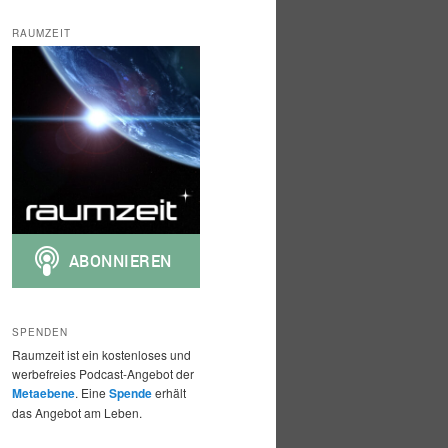
c
h
RAUMZEIT
e
n
SPENDEN
Raumzeit ist ein kostenloses und
werbefreies Podcast-Angebot der
Metaebene
. Eine
Spende
erhält
das Angebot am Leben.