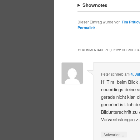
Shownotes
Dieser Eintrag wurde von
Tim Pritlo
Permalink
.
12 KOMMENTARE ZU „
RZ122 COSMIC D
Peter
schrieb
am
4. Ju
Hi Tim, beim Blick
neuerdings deine so
gerade nicht klar,
generiert ist. Ich 
Bildunterschrift zu
Verwechslungen zu
↓
Antworten