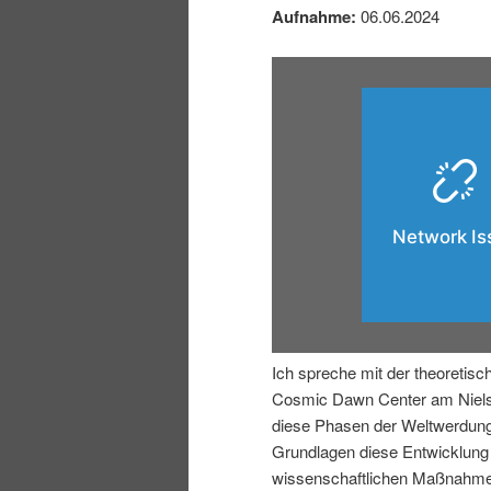
r
s
Aufnahme:
06.06.2024
i
p
n
r
g
i
e
n
n
g
e
Ich spreche mit der theoretis
n
Cosmic Dawn Center am Niels-
diese Phasen der Weltwerdung
Grundlagen diese Entwicklung
wissenschaftlichen Maßnahm