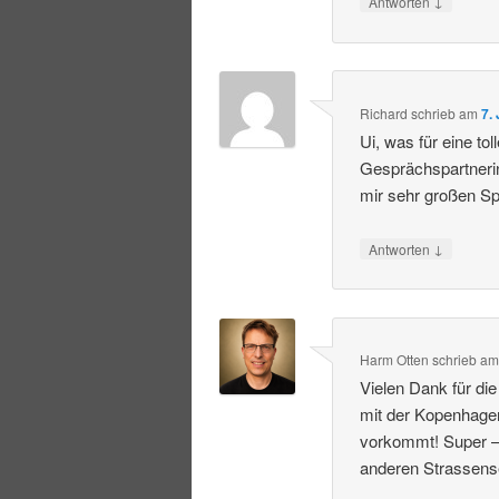
↓
Antworten
Richard
schrieb
am
7.
Ui, was für eine to
Gesprächspartnerin
mir sehr großen Sp
↓
Antworten
Harm Otten
schrieb
a
Vielen Dank für di
mit der Kopenhagen
vorkommt! Super – 
anderen Strassense