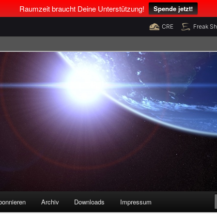
Raumzeit braucht Deine Unterstützung!
Spende jetzt!
CRE
Freak S
legenheiten
bonnieren
Archiv
Downloads
Impressum