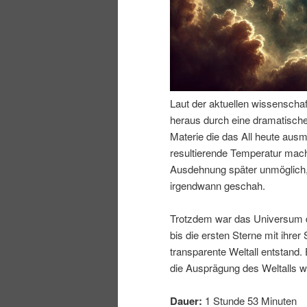
n
r
I
e
n
n
Laut der aktuellen wissenschaf
h
I
heraus durch eine dramatische
Materie die das All heute ausm
a
n
resultierende Temperatur mac
Ausdehnung später unmöglich,
l
h
irgendwann geschah.
t
a
Trotzdem war das Universum d
bis die ersten Sterne mit ihre
s
l
transparente Weltall entstand. 
die Ausprägung des Weltalls w
p
t
Dauer:
1 Stunde 53 Minuten