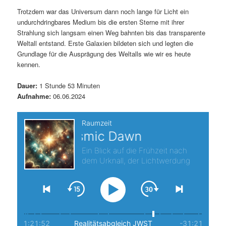
Trotzdem war das Universum dann noch lange für Licht ein
s
l
undurchdringbares Medium bis die ersten Sterne mit ihrer
Strahlung sich langsam einen Weg bahnten bis das transparente
p
t
Weltall entstand. Erste Galaxien bildeten sich und legten die
Grundlage für die Ausprägung des Weltalls wie wir es heute
r
s
kennen.
i
p
Dauer:
1 Stunde 53 Minuten
Aufnahme:
06.06.2024
n
r
g
i
e
n
n
g
e
n