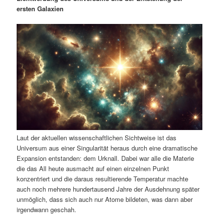
m
u
n
n
ersten Galaxien
g
a
ä
n
e
v
n
i
r
d
g
a
e
ä
t
i
n
r
o
n
I
e
n
n
Laut der aktuellen wissenschaftlichen Sichtweise ist das
h
I
Universum aus einer Singularität heraus durch eine dramatische
Expansion entstanden: dem Urknall. Dabei war alle die Materie
die das All heute ausmacht auf einen einzelnen Punkt
a
n
konzentriert und die daraus resultierende Temperatur machte
auch noch mehrere hundertausend Jahre der Ausdehnung später
l
h
unmöglich, dass sich auch nur Atome bildeten, was dann aber
irgendwann geschah.
t
a