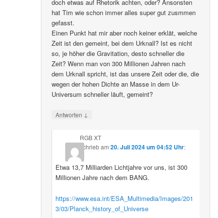
doch etwas auf Rhetorik achten, oder? Ansonsten
hat Tim wie schon immer alles super gut zusmmen
gefasst.
Einen Punkt hat mir aber noch keiner erklät, welche
Zeit ist den gemeint, bei dem Urknall? Ist es nicht
so, je höher die Gravitation, desto schneller die
Zeit? Wenn man von 300 Millionen Jahren nach
dem Urknall spricht, ist das unsere Zeit oder die, die
wegen der hohen Dichte an Masse in dem Ur-
Universum schneller läuft, gemeint?
↓
Antworten
RGB XT
schrieb
am
20. Juli 2024 um 04:52 Uhr
:
Etwa 13,7 Milliarden Lichtjahre vor uns, ist 300
Millionen Jahre nach dem BANG.
https://www.esa.int/ESA_Multimedia/Images/201
3/03/Planck_history_of_Universe