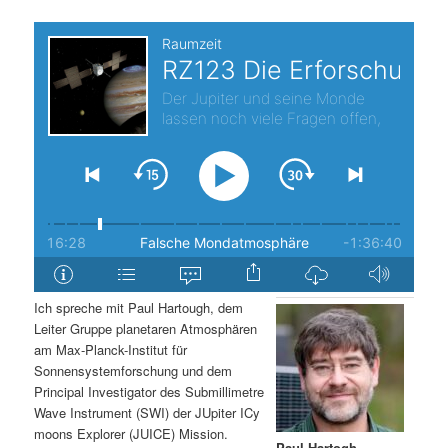
t
a
s
l
p
t
r
s
i
p
n
r
g
i
Ich spreche mit Paul Hartough, dem
e
n
Leiter Gruppe planetaren Atmosphären
am Max-Planck-Institut für
n
g
Sonnensystemforschung und dem
Principal Investigator des Submillimetre
e
Wave Instrument (SWI) der JUpiter ICy
moons Explorer (JUICE) Mission.
n
Paul Hartogh