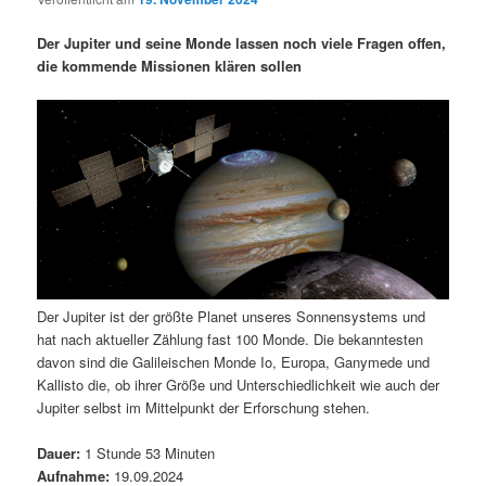
i
s
m
u
n
n
Der Jupiter und seine Monde lassen noch viele Fragen offen,
g
a
die kommende Missionen klären sollen
ä
n
e
v
n
i
r
d
g
a
e
ä
t
i
n
r
o
n
I
e
Der Jupiter ist der größte Planet unseres Sonnensystems und
n
n
hat nach aktueller Zählung fast 100 Monde. Die bekanntesten
davon sind die Galileischen Monde Io, Europa, Ganymede und
h
I
Kallisto die, ob ihrer Größe und Unterschiedlichkeit wie auch der
Jupiter selbst im Mittelpunkt der Erforschung stehen.
a
n
Dauer:
1 Stunde 53 Minuten
l
h
Aufnahme:
19.09.2024