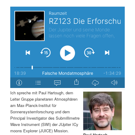
t
a
s
l
p
t
r
s
i
p
n
r
g
i
Ich spreche mit Paul Hartough, dem
e
n
Leiter Gruppe planetaren Atmosphären
am Max-Planck-Institut für
n
g
Sonnensystemforschung und dem
Principal Investigator des Submillimetre
e
Wave Instrument (SWI) der JUpiter ICy
moons Explorer (JUICE) Mission.
n
Paul Hartogh