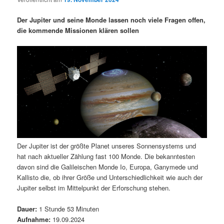
i
s
m
u
n
n
Der Jupiter und seine Monde lassen noch viele Fragen offen,
g
a
die kommende Missionen klären sollen
ä
n
e
v
n
i
r
d
g
a
e
ä
t
i
n
r
o
n
I
e
Der Jupiter ist der größte Planet unseres Sonnensystems und
n
n
hat nach aktueller Zählung fast 100 Monde. Die bekanntesten
davon sind die Galileischen Monde Io, Europa, Ganymede und
h
I
Kallisto die, ob ihrer Größe und Unterschiedlichkeit wie auch der
Jupiter selbst im Mittelpunkt der Erforschung stehen.
a
n
Dauer:
1 Stunde 53 Minuten
l
h
Aufnahme:
19.09.2024