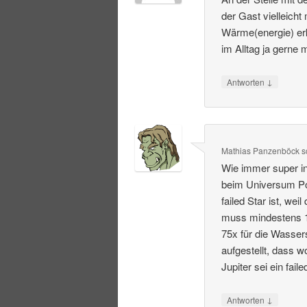
der Gast vielleich
Wärme(energie) er
im Alltag ja gerne
↓
Antworten
Mathias Panzenböck
s
Wie immer super in
beim Universum Pod
failed Star ist, we
muss mindestens 1
75x für die Wasser
aufgestellt, dass 
Jupiter sei ein faile
↓
Antworten