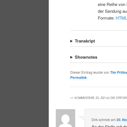
eine Reihe von 
der Sendung au
Formate:
HTM
Transkript
Shownotes
Dieser Eintrag wurde von
Tim Pritlo
Permalink
.
11 KOMMENTARE ZU „
RZ123 DIE ERFO
Dirk
schrieb
am
20. N
An der Stelle mit 