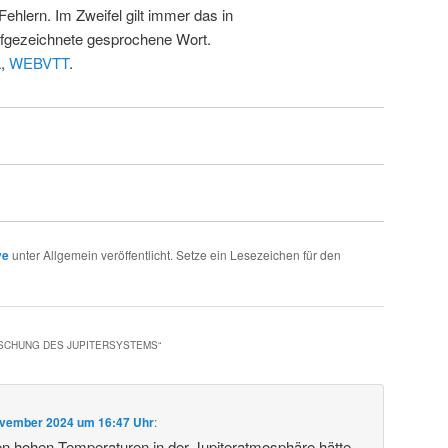
Fehlern. Im Zweifel gilt immer das in
fgezeichnete gesprochene Wort.
L
,
WEBVTT
.
ve
unter Allgemein veröffentlicht. Setze ein Lesezeichen für den
RSCHUNG DES JUPITERSYSTEMS
“
ovember 2024 um 16:47 Uhr
:
den hohen Temperaturen in der Jupiteratmosphäre hätte