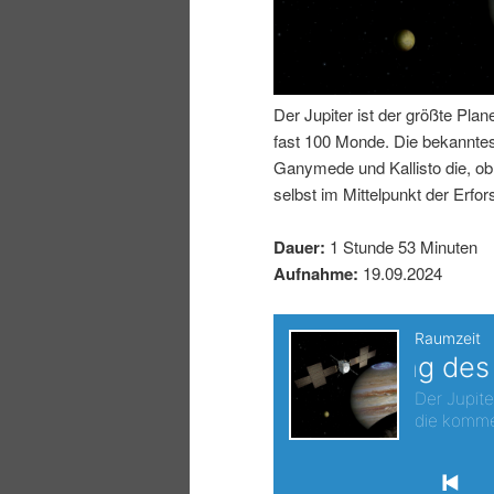
I
e
n
n
Der Jupiter ist der größte Pl
h
I
fast 100 Monde. Die bekanntes
Ganymede und Kallisto die, ob 
a
n
selbst im Mittelpunkt der Erfo
l
h
Dauer:
1 Stunde 53 Minuten
Aufnahme:
19.09.2024
t
a
s
l
p
t
r
s