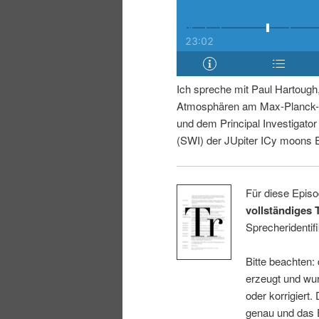
i
p
n
r
g
i
Ich spreche mit Paul Hartough
Atmosphären am Max-Planck-I
e
n
und dem Principal Investigato
(SWI) der JUpiter ICy moons 
n
g
e
Für diese Episo
vollständiges 
n
Sprecheridentifi
Bitte beachten:
erzeugt und wur
oder korrigiert.
genau und das E