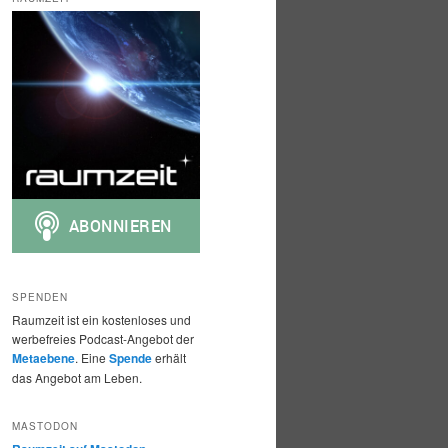
h
e
n
SPENDEN
Raumzeit ist ein kostenloses und
werbefreies Podcast-Angebot der
Metaebene
. Eine
Spende
erhält
das Angebot am Leben.
MASTODON