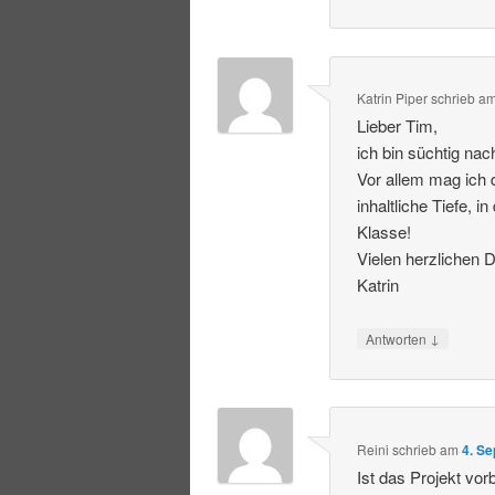
Katrin Piper
schrieb
a
Lieber Tim,
ich bin süchtig na
Vor allem mag ich 
inhaltliche Tiefe, 
Klasse!
Vielen herzlichen 
Katrin
↓
Antworten
Reini
schrieb
am
4. S
Ist das Projekt vor