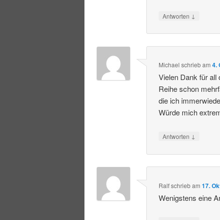
↓
Antworten
Michael
schrieb
am
4.
Vielen Dank für all
Reihe schon mehrfa
die ich immerwiede
Würde mich extrem
↓
Antworten
Ralf
schrieb
am
17. Ok
Wenigstens eine A