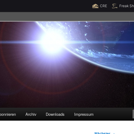
Raumzeit braucht Deine Unterstützung!
Spende jetzt!
CRE
Freak S
legenheiten
bonnieren
Archiv
Downloads
Impressum
Nächster
→