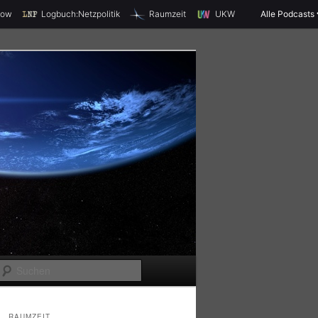
X
how
Logbuch:Netzpolitik
Raumzeit
UKW
Alle Podcasts
S
u
c
RAUMZEIT