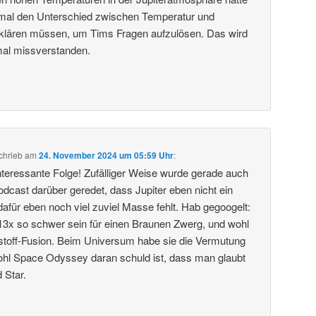
t mal den Unterschied zwischen Temperatur und
klären müssen, um Tims Fragen aufzulösen. Das wird
 mal missverstanden.
chrieb
am
24. November 2024 um 05:59 Uhr
:
teressante Folge! Zufälliger Weise wurde gerade auch
cast darüber geredet, dass Jupiter eben nicht ein
il dafür eben noch viel zuviel Masse fehlt. Hab gegoogelt:
3x so schwer sein für einen Braunen Zwerg, und wohl
stoff-Fusion. Beim Universum habe sie die Vermutung
wohl Space Odyssey daran schuld ist, dass man glaubt
d Star.