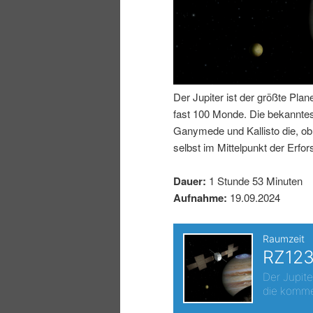
n
r
I
e
n
n
Der Jupiter ist der größte Pl
h
I
fast 100 Monde. Die bekanntes
Ganymede und Kallisto die, ob 
a
n
selbst im Mittelpunkt der Erfo
l
h
Dauer:
1 Stunde 53 Minuten
Aufnahme:
19.09.2024
t
a
s
l
p
t