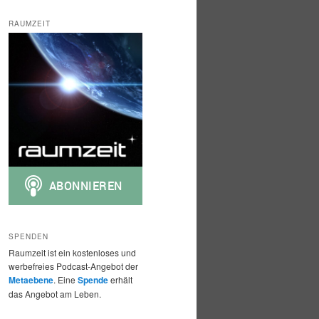
c
h
RAUMZEIT
e
n
SPENDEN
Raumzeit ist ein kostenloses und
werbefreies Podcast-Angebot der
Metaebene
. Eine
Spende
erhält
das Angebot am Leben.