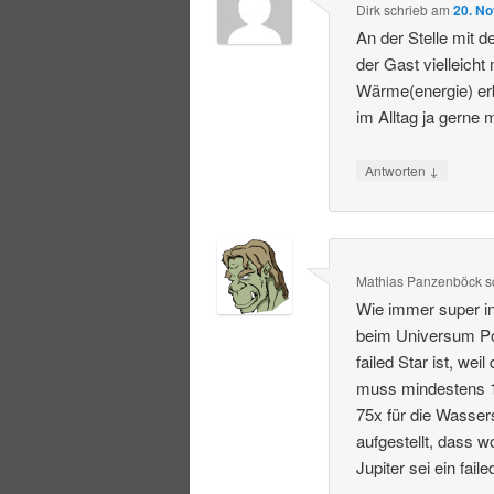
Dirk
schrieb
am
20. N
An der Stelle mit 
der Gast vielleich
Wärme(energie) er
im Alltag ja gerne
↓
Antworten
Mathias Panzenböck
s
Wie immer super in
beim Universum Pod
failed Star ist, we
muss mindestens 1
75x für die Wasser
aufgestellt, dass 
Jupiter sei ein faile