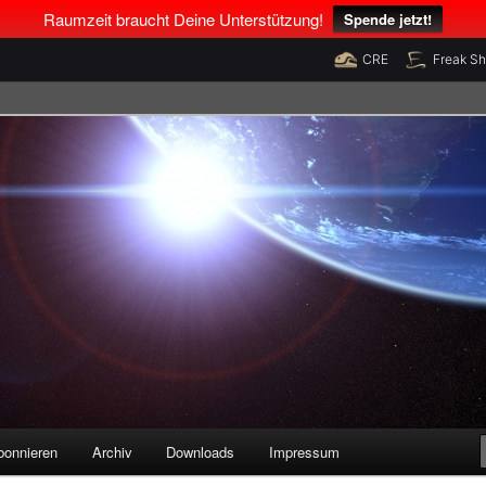
Raumzeit braucht Deine Unterstützung!
Spende jetzt!
CRE
Freak S
legenheiten
bonnieren
Archiv
Downloads
Impressum