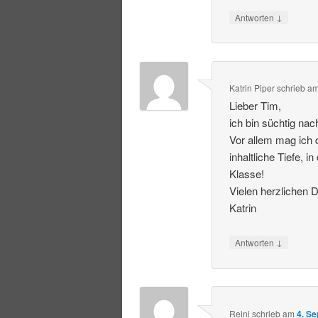
↓
Antworten
Katrin Piper
schrieb
a
Lieber Tim,
ich bin süchtig na
Vor allem mag ich 
inhaltliche Tiefe, 
Klasse!
Vielen herzlichen 
Katrin
↓
Antworten
Reini
schrieb
am
4. S