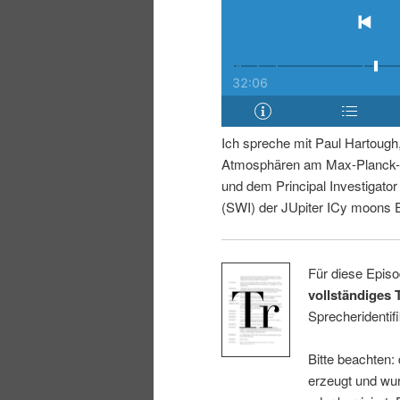
r
s
i
p
n
r
g
i
Ich spreche mit Paul Hartough
Atmosphären am Max-Planck-I
e
n
und dem Principal Investigato
(SWI) der JUpiter ICy moons 
n
g
e
Für diese Episo
vollständiges 
n
Sprecheridentifi
Bitte beachten:
erzeugt und wur