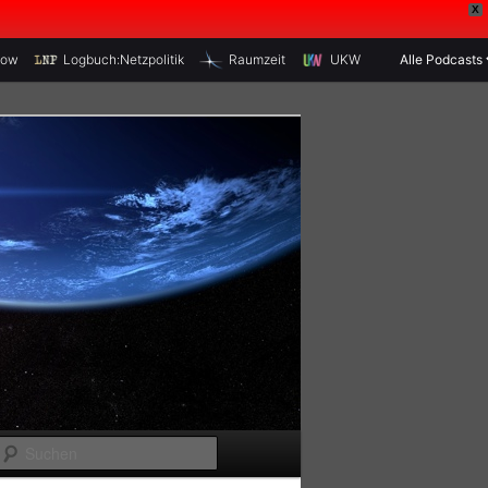
X
how
Logbuch:Netzpolitik
Raumzeit
UKW
Alle Podcasts
S
u