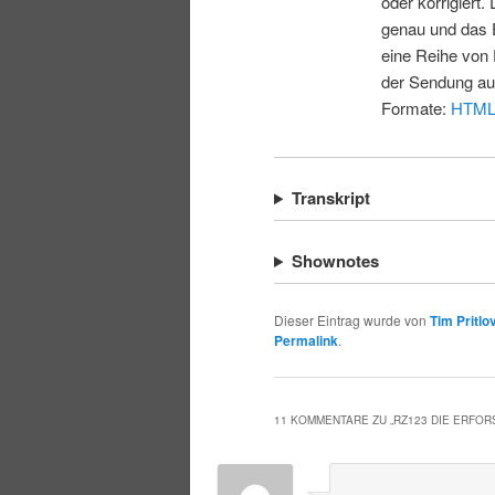
oder korrigiert.
genau und das E
eine Reihe von 
der Sendung au
Formate:
HTM
Transkript
Shownotes
Dieser Eintrag wurde von
Tim Pritlo
Permalink
.
11 KOMMENTARE ZU „
RZ123 DIE ERFO