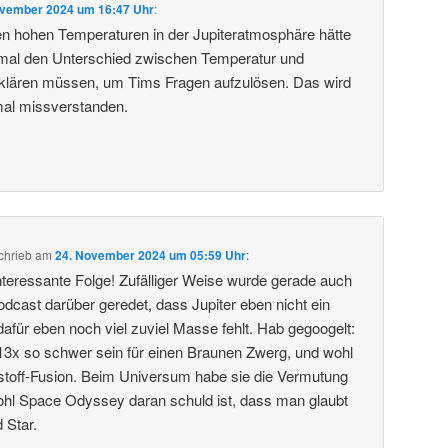
ovember 2024 um 16:47 Uhr
:
den hohen Temperaturen in der Jupiteratmosphäre hätte
t mal den Unterschied zwischen Temperatur und
klären müssen, um Tims Fragen aufzulösen. Das wird
 mal missverstanden.
chrieb
am
24. November 2024 um 05:59 Uhr
:
teressante Folge! Zufälliger Weise wurde gerade auch
cast darüber geredet, dass Jupiter eben nicht ein
il dafür eben noch viel zuviel Masse fehlt. Hab gegoogelt:
3x so schwer sein für einen Braunen Zwerg, und wohl
stoff-Fusion. Beim Universum habe sie die Vermutung
wohl Space Odyssey daran schuld ist, dass man glaubt
d Star.