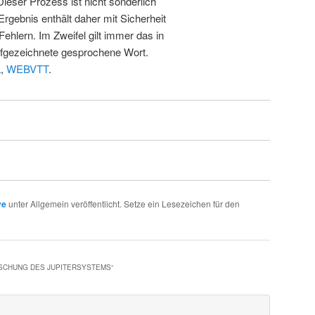
 Dieser Prozess ist nicht sonderlich
rgebnis enthält daher mit Sicherheit
Fehlern. Im Zweifel gilt immer das in
fgezeichnete gesprochene Wort.
L
,
WEBVTT
.
ve
unter Allgemein veröffentlicht. Setze ein Lesezeichen für den
RSCHUNG DES JUPITERSYSTEMS
“