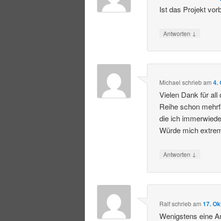
Ist das Projekt vor
↓
Antworten
Michael
schrieb
am
4.
Vielen Dank für all
Reihe schon mehrfa
die ich immerwiede
Würde mich extrem
↓
Antworten
Ralf
schrieb
am
17. Ok
Wenigstens eine A