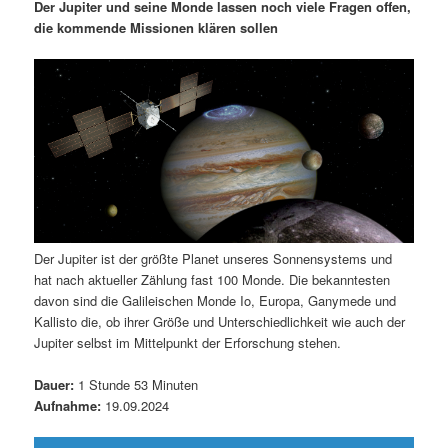
m
u
n
n
Der Jupiter und seine Monde lassen noch viele Fragen offen,
g
a
die kommende Missionen klären sollen
ä
n
e
v
n
i
r
d
g
a
e
ä
t
i
n
r
o
n
I
e
Der Jupiter ist der größte Planet unseres Sonnensystems und
n
n
hat nach aktueller Zählung fast 100 Monde. Die bekanntesten
davon sind die Galileischen Monde Io, Europa, Ganymede und
h
I
Kallisto die, ob ihrer Größe und Unterschiedlichkeit wie auch der
Jupiter selbst im Mittelpunkt der Erforschung stehen.
a
n
Dauer:
1 Stunde 53 Minuten
l
h
Aufnahme:
19.09.2024
t
a