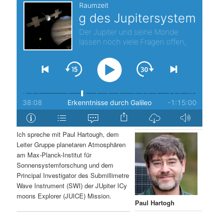
s
l
p
t
r
s
i
p
n
r
g
i
Ich spreche mit Paul Hartough, dem
e
n
Leiter Gruppe planetaren Atmosphären
am Max-Planck-Institut für
n
g
Sonnensystemforschung und dem
Principal Investigator des Submillimetre
e
Wave Instrument (SWI) der JUpiter ICy
moons Explorer (JUICE) Mission.
n
Paul Hartogh