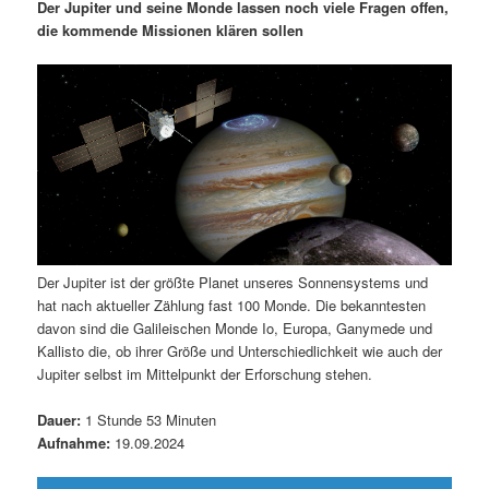
m
u
n
n
Der Jupiter und seine Monde lassen noch viele Fragen offen,
g
a
die kommende Missionen klären sollen
ä
n
e
v
n
i
r
d
g
a
e
ä
t
i
n
r
o
n
I
e
Der Jupiter ist der größte Planet unseres Sonnensystems und
n
n
hat nach aktueller Zählung fast 100 Monde. Die bekanntesten
davon sind die Galileischen Monde Io, Europa, Ganymede und
h
I
Kallisto die, ob ihrer Größe und Unterschiedlichkeit wie auch der
Jupiter selbst im Mittelpunkt der Erforschung stehen.
a
n
Dauer:
1 Stunde 53 Minuten
l
h
Aufnahme:
19.09.2024
t
a