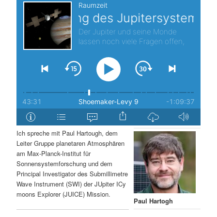
s
l
p
t
r
s
i
p
n
r
g
i
Ich spreche mit Paul Hartough, dem
e
n
Leiter Gruppe planetaren Atmosphären
am Max-Planck-Institut für
n
g
Sonnensystemforschung und dem
Principal Investigator des Submillimetre
e
Wave Instrument (SWI) der JUpiter ICy
moons Explorer (JUICE) Mission.
n
Paul Hartogh