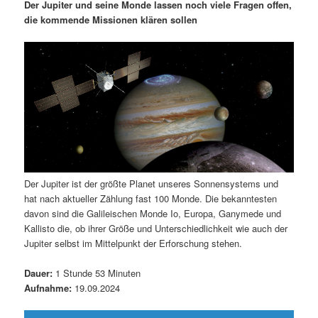
m
u
n
n
Der Jupiter und seine Monde lassen noch viele Fragen offen,
g
a
die kommende Missionen klären sollen
ä
n
e
v
n
i
r
d
g
a
e
ä
t
i
n
r
o
n
I
e
Der Jupiter ist der größte Planet unseres Sonnensystems und
n
n
hat nach aktueller Zählung fast 100 Monde. Die bekanntesten
davon sind die Galileischen Monde Io, Europa, Ganymede und
h
I
Kallisto die, ob ihrer Größe und Unterschiedlichkeit wie auch der
Jupiter selbst im Mittelpunkt der Erforschung stehen.
a
n
Dauer:
1 Stunde 53 Minuten
l
h
Aufnahme:
19.09.2024
t
a