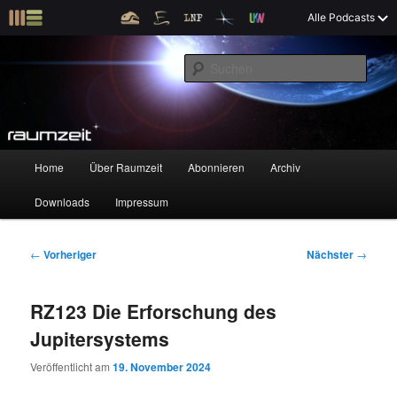
Z
X
Raumzeit braucht Deine Unterstützung!
Spende jetzt!
Alle Podcasts
u
Raumfahrt und kosmische Angelegenheiten
m
S
p
u
r
c
i
Raumzeit
h
m
e
ä
n
r
H
Home
Über Raumzeit
Abonnieren
Archiv
Z
Z
e
a
n
u
Downloads
Impressum
u
u
I
p
n
t
m
m
h
m
B
←
Vorheriger
Nächster
→
a
e
e
p
s
l
n
i
RZ123 Die Erforschung des
t
ü
t
r
e
s
r
Jupitersystems
p
a
i
k
r
g
Veröffentlicht am
19. November 2024
i
s