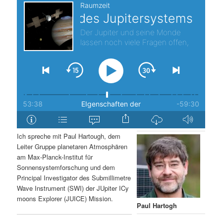
s
l
p
t
r
s
i
p
n
r
g
i
Ich spreche mit Paul Hartough, dem
e
n
Leiter Gruppe planetaren Atmosphären
am Max-Planck-Institut für
n
g
Sonnensystemforschung und dem
Principal Investigator des Submillimetre
e
Wave Instrument (SWI) der JUpiter ICy
moons Explorer (JUICE) Mission.
n
Paul Hartogh