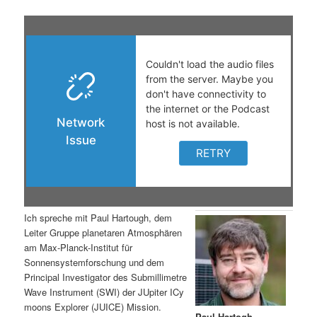
t
a
s
l
p
t
r
s
i
p
n
r
g
i
Ich spreche mit Paul Hartough, dem
e
n
Leiter Gruppe planetaren Atmosphären
am Max-Planck-Institut für
n
g
Sonnensystemforschung und dem
Principal Investigator des Submillimetre
e
Wave Instrument (SWI) der JUpiter ICy
moons Explorer (JUICE) Mission.
n
Paul Hartogh