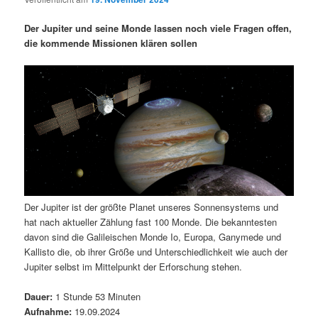
i
s
m
u
n
n
Der Jupiter und seine Monde lassen noch viele Fragen offen,
g
a
die kommende Missionen klären sollen
ä
n
e
v
n
i
r
d
g
a
e
ä
t
i
n
r
o
n
I
e
Der Jupiter ist der größte Planet unseres Sonnensystems und
n
n
hat nach aktueller Zählung fast 100 Monde. Die bekanntesten
davon sind die Galileischen Monde Io, Europa, Ganymede und
h
I
Kallisto die, ob ihrer Größe und Unterschiedlichkeit wie auch der
Jupiter selbst im Mittelpunkt der Erforschung stehen.
a
n
Dauer:
1 Stunde 53 Minuten
l
h
Aufnahme:
19.09.2024