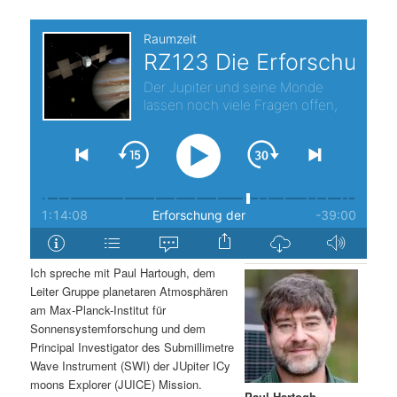
t
a
s
l
p
t
r
s
i
p
n
r
g
i
Ich spreche mit Paul Hartough, dem
e
n
Leiter Gruppe planetaren Atmosphären
am Max-Planck-Institut für
n
g
Sonnensystemforschung und dem
Principal Investigator des Submillimetre
e
Wave Instrument (SWI) der JUpiter ICy
moons Explorer (JUICE) Mission.
n
Paul Hartogh