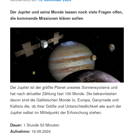
i
s
m
u
n
n
Der Jupiter und seine Monde lassen noch viele Fragen offen,
g
a
die kommende Missionen klären sollen
ä
n
e
v
n
i
r
d
g
a
e
ä
t
i
n
r
o
n
I
e
Der Jupiter ist der größte Planet unseres Sonnensystems und
n
n
hat nach aktueller Zählung fast 100 Monde. Die bekanntesten
davon sind die Galileischen Monde Io, Europa, Ganymede und
h
I
Kallisto die, ob ihrer Größe und Unterschiedlichkeit wie auch der
Jupiter selbst im Mittelpunkt der Erforschung stehen.
a
n
Dauer:
1 Stunde 53 Minuten
l
h
Aufnahme:
19.09.2024