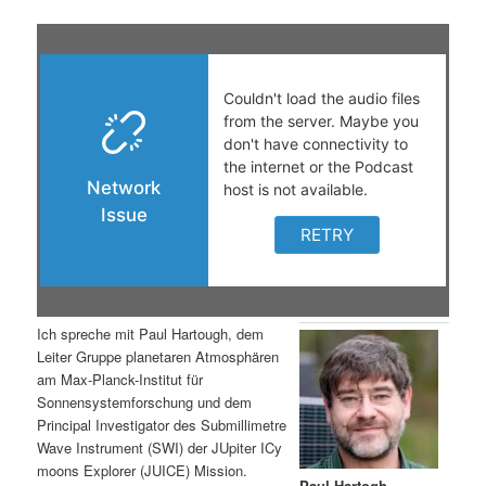
t
a
s
l
p
t
r
s
i
p
n
r
g
i
Ich spreche mit Paul Hartough, dem
e
n
Leiter Gruppe planetaren Atmosphären
am Max-Planck-Institut für
n
g
Sonnensystemforschung und dem
Principal Investigator des Submillimetre
e
Wave Instrument (SWI) der JUpiter ICy
moons Explorer (JUICE) Mission.
n
Paul Hartogh