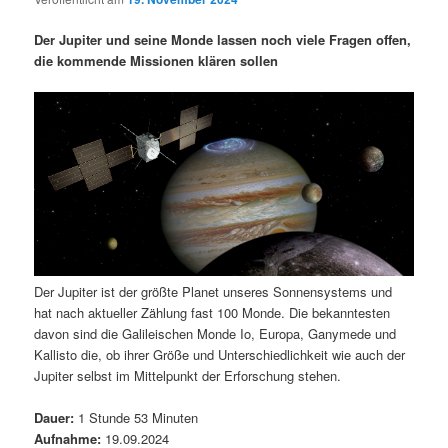
i
s
m
u
n
n
Der Jupiter und seine Monde lassen noch viele Fragen offen,
g
a
die kommende Missionen klären sollen
ä
n
e
v
n
i
r
d
g
a
e
ä
t
i
n
r
o
n
I
e
Der Jupiter ist der größte Planet unseres Sonnensystems und
n
n
hat nach aktueller Zählung fast 100 Monde. Die bekanntesten
davon sind die Galileischen Monde Io, Europa, Ganymede und
h
I
Kallisto die, ob ihrer Größe und Unterschiedlichkeit wie auch der
Jupiter selbst im Mittelpunkt der Erforschung stehen.
a
n
Dauer:
1 Stunde 53 Minuten
l
h
Aufnahme:
19.09.2024