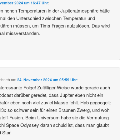
ovember 2024 um 16:47 Uhr
:
den hohen Temperaturen in der Jupiteratmosphäre hätte
t mal den Unterschied zwischen Temperatur und
klären müssen, um Tims Fragen aufzulösen. Das wird
 mal missverstanden.
chrieb
am
24. November 2024 um 05:59 Uhr
:
teressante Folge! Zufälliger Weise wurde gerade auch
cast darüber geredet, dass Jupiter eben nicht ein
il dafür eben noch viel zuviel Masse fehlt. Hab gegoogelt:
3x so schwer sein für einen Braunen Zwerg, und wohl
stoff-Fusion. Beim Universum habe sie die Vermutung
wohl Space Odyssey daran schuld ist, dass man glaubt
d Star.