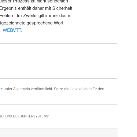
 Dieser Prozess ist nicht sonderlich
rgebnis enthält daher mit Sicherheit
Fehlern. Im Zweifel gilt immer das in
fgezeichnete gesprochene Wort.
L
,
WEBVTT
.
ve
unter Allgemein veröffentlicht. Setze ein Lesezeichen für den
RSCHUNG DES JUPITERSYSTEMS
“