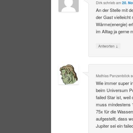
Dirk
schrieb
am
20. N
An der Stelle mit 
der Gast vielleich
Wärme(energie) er
im Alltag ja gerne
↓
Antworten
Mathias Panzenböck
s
Wie immer super in
beim Universum Pod
failed Star ist, we
muss mindestens 1
75x für die Wasser
aufgestellt, dass 
Jupiter sei ein faile