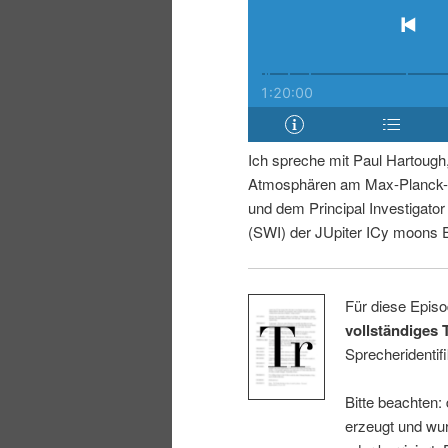
r
s
i
p
n
r
g
i
Ich spreche mit Paul Hartough
Atmosphären am Max-Planck-I
e
n
und dem Principal Investigato
(SWI) der JUpiter ICy moons 
n
g
e
Für diese Episo
vollständiges 
n
Sprecheridentifi
Bitte beachten:
erzeugt und wur