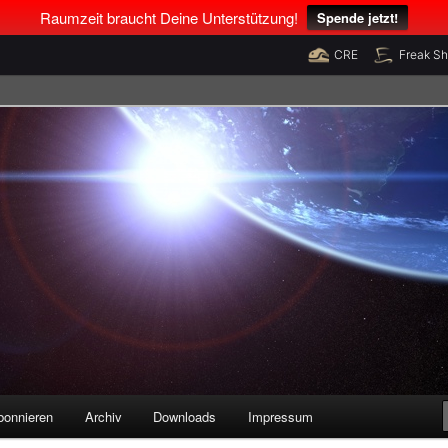
Raumzeit braucht Deine Unterstützung!
Spende jetzt!
CRE
Freak S
legenheiten
bonnieren
Archiv
Downloads
Impressum