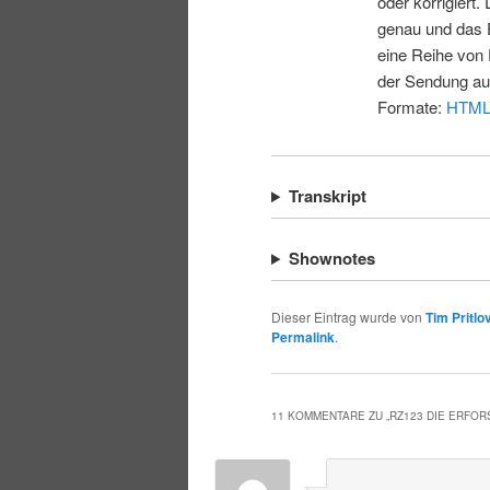
oder korrigiert.
genau und das E
eine Reihe von 
der Sendung au
Formate:
HTM
Transkript
Shownotes
Dieser Eintrag wurde von
Tim Pritlo
Permalink
.
11 KOMMENTARE ZU „
RZ123 DIE ERFO