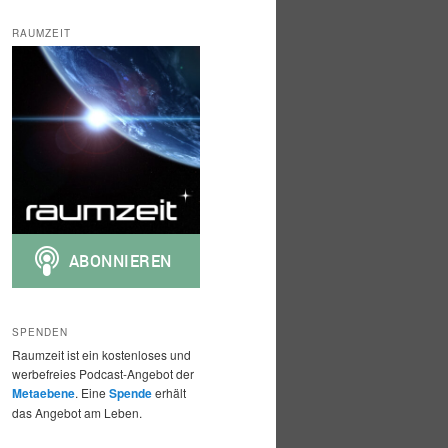
c
h
RAUMZEIT
e
n
SPENDEN
Raumzeit ist ein kostenloses und
werbefreies Podcast-Angebot der
Metaebene
. Eine
Spende
erhält
das Angebot am Leben.