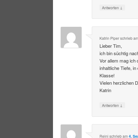
↓
Antworten
Katrin Piper
schrieb
a
Lieber Tim,
ich bin süchtig na
Vor allem mag ich 
inhaltliche Tiefe, 
Klasse!
Vielen herzlichen 
Katrin
↓
Antworten
Reini
schrieb
am
4. S