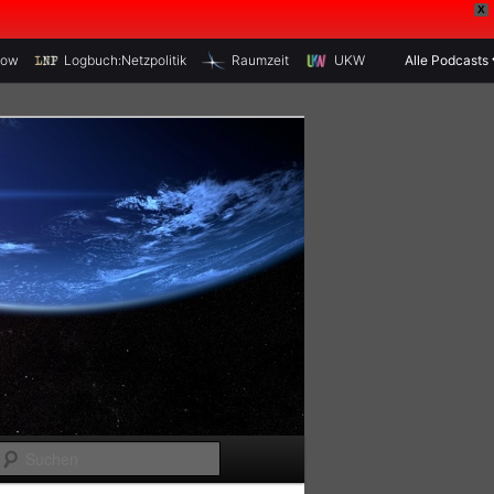
X
how
Logbuch:Netzpolitik
Raumzeit
UKW
Alle Podcasts
S
u