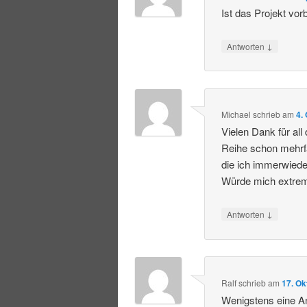
Ist das Projekt vor
↓
Antworten
Michael
schrieb
am
4.
Vielen Dank für all
Reihe schon mehrfa
die ich immerwiede
Würde mich extrem
↓
Antworten
Ralf
schrieb
am
17. Ok
Wenigstens eine A