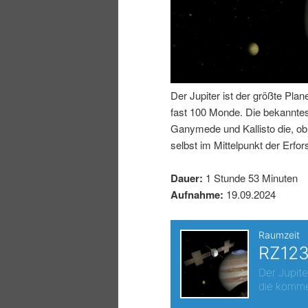
n
r
I
e
n
n
Der Jupiter ist der größte Pl
h
I
fast 100 Monde. Die bekanntes
Ganymede und Kallisto die, ob 
a
n
selbst im Mittelpunkt der Erfo
l
h
Dauer:
1 Stunde 53 Minuten
Aufnahme:
19.09.2024
t
a
s
l
p
t