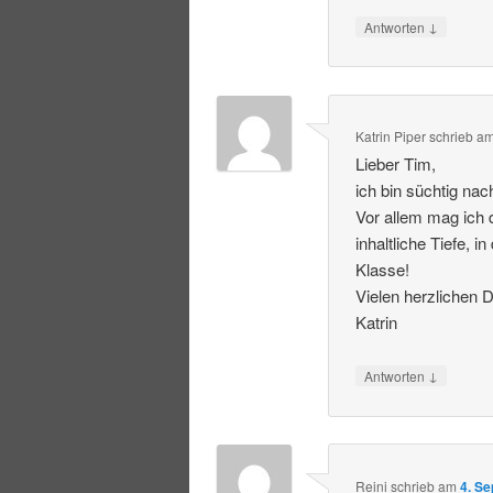
↓
Antworten
Katrin Piper
schrieb
a
Lieber Tim,
ich bin süchtig na
Vor allem mag ich 
inhaltliche Tiefe, 
Klasse!
Vielen herzlichen 
Katrin
↓
Antworten
Reini
schrieb
am
4. S