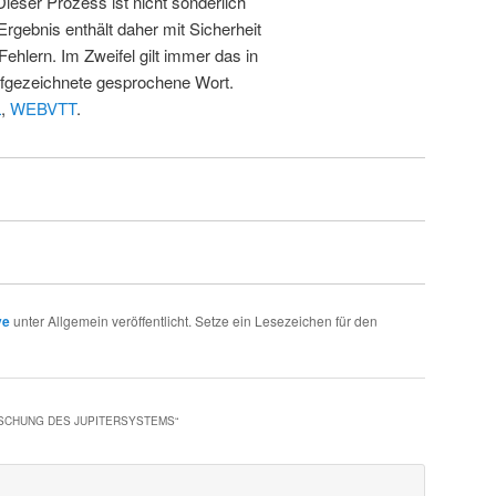
 Dieser Prozess ist nicht sonderlich
rgebnis enthält daher mit Sicherheit
Fehlern. Im Zweifel gilt immer das in
fgezeichnete gesprochene Wort.
L
,
WEBVTT
.
ve
unter Allgemein veröffentlicht. Setze ein Lesezeichen für den
RSCHUNG DES JUPITERSYSTEMS
“