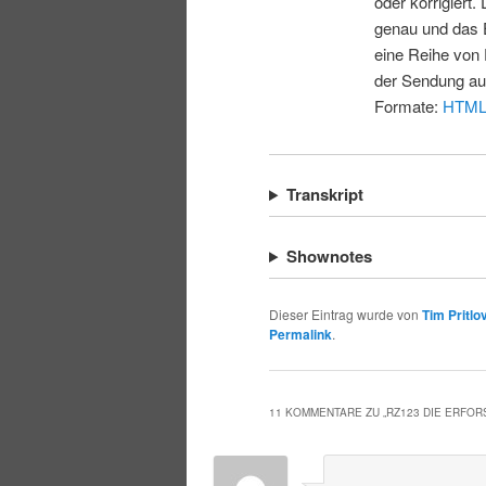
oder korrigiert.
genau und das E
eine Reihe von 
der Sendung au
Formate:
HTM
Transkript
Shownotes
Dieser Eintrag wurde von
Tim Pritlo
Permalink
.
11 KOMMENTARE ZU „
RZ123 DIE ERFO