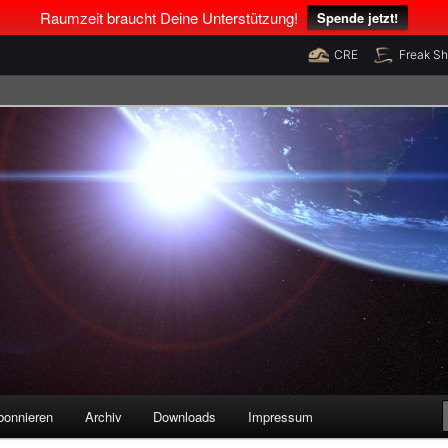
Raumzeit braucht Deine Unterstützung!
Spende jetzt!
CRE
Freak S
legenheiten
bonnieren
Archiv
Downloads
Impressum