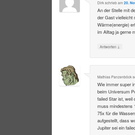
Dirk
schrieb
am
20. N
An der Stelle mit 
der Gast vielleich
Wärme(energie) er
im Alltag ja gerne
↓
Antworten
Mathias Panzenböck
s
Wie immer super in
beim Universum Pod
failed Star ist, we
muss mindestens 1
75x für die Wasser
aufgestellt, dass 
Jupiter sei ein faile