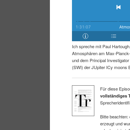
r
s
i
p
n
r
g
i
Ich spreche mit Paul Hartough
Atmosphären am Max-Planck-I
e
n
und dem Principal Investigato
(SWI) der JUpiter ICy moons 
n
g
e
Für diese Episo
vollständiges 
n
Sprecheridentifi
Bitte beachten:
erzeugt und wur