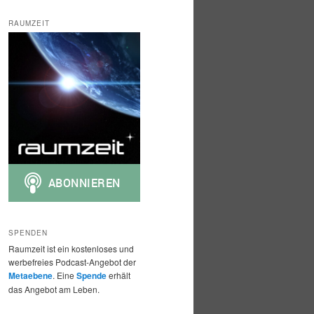
c
h
RAUMZEIT
e
n
SPENDEN
Raumzeit ist ein kostenloses und
werbefreies Podcast-Angebot der
Metaebene
. Eine
Spende
erhält
das Angebot am Leben.