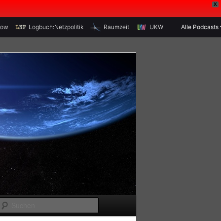
X
how
Logbuch:Netzpolitik
Raumzeit
UKW
Alle Podcasts
S
u