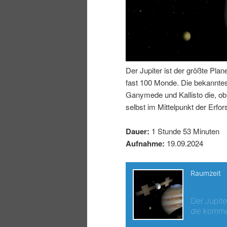
n
r
I
e
n
n
Der Jupiter ist der größte Pl
h
I
fast 100 Monde. Die bekanntes
Ganymede und Kallisto die, ob 
a
n
selbst im Mittelpunkt der Erfo
l
h
Dauer:
1 Stunde 53 Minuten
Aufnahme:
19.09.2024
t
a
s
l
p
t