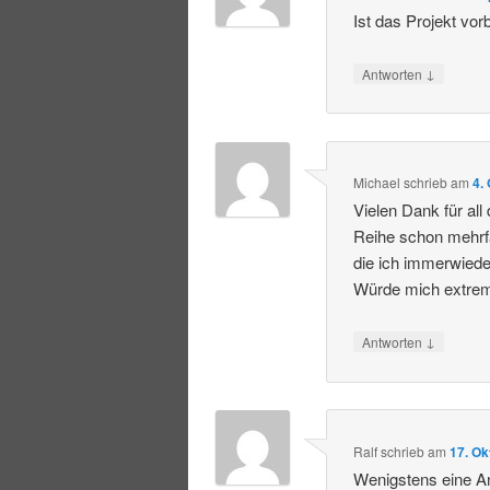
Ist das Projekt vor
↓
Antworten
Michael
schrieb
am
4.
Vielen Dank für all
Reihe schon mehrfa
die ich immerwiede
Würde mich extrem
↓
Antworten
Ralf
schrieb
am
17. Ok
Wenigstens eine A