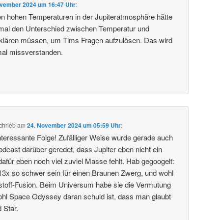
ovember 2024 um 16:47 Uhr
:
den hohen Temperaturen in der Jupiteratmosphäre hätte
t mal den Unterschied zwischen Temperatur und
klären müssen, um Tims Fragen aufzulösen. Das wird
 mal missverstanden.
chrieb
am
24. November 2024 um 05:59 Uhr
:
teressante Folge! Zufälliger Weise wurde gerade auch
cast darüber geredet, dass Jupiter eben nicht ein
il dafür eben noch viel zuviel Masse fehlt. Hab gegoogelt:
3x so schwer sein für einen Braunen Zwerg, und wohl
stoff-Fusion. Beim Universum habe sie die Vermutung
wohl Space Odyssey daran schuld ist, dass man glaubt
d Star.