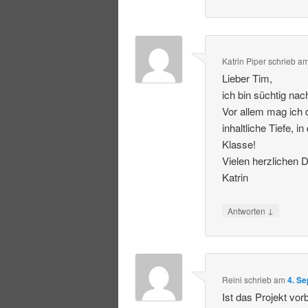
Katrin Piper
schrieb
a
Lieber Tim,
ich bin süchtig na
Vor allem mag ich 
inhaltliche Tiefe, 
Klasse!
Vielen herzlichen 
Katrin
↓
Antworten
Reini
schrieb
am
4. S
Ist das Projekt vor