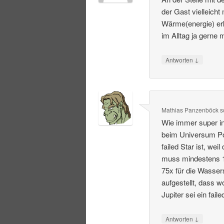
der Gast vielleich
Wärme(energie) er
im Alltag ja gerne
↓
Antworten
Mathias Panzenböck
s
Wie immer super in
beim Universum Pod
failed Star ist, we
muss mindestens 1
75x für die Wasser
aufgestellt, dass 
Jupiter sei ein faile
↓
Antworten