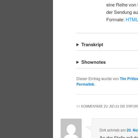
eine Reihe von 
der Sendung au
Formate:
HTM
Transkript
Shownotes
Dieser Eintrag wurde von
Tim Pritlo
Permalink
.
11 KOMMENTARE ZU „
RZ123 DIE ERFO
Dirk
schrieb
am
20. N
An der Stelle mit 