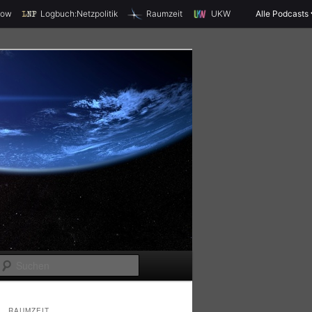
X
how
Logbuch:Netzpolitik
Raumzeit
UKW
Alle Podcasts
S
u
c
RAUMZEIT