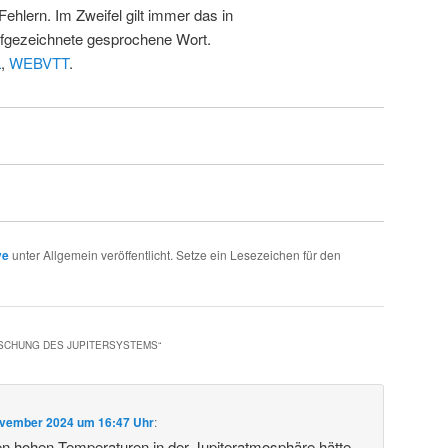
Fehlern. Im Zweifel gilt immer das in
fgezeichnete gesprochene Wort.
L
,
WEBVTT
.
ve
unter Allgemein veröffentlicht. Setze ein Lesezeichen für den
RSCHUNG DES JUPITERSYSTEMS
“
ovember 2024 um 16:47 Uhr
:
den hohen Temperaturen in der Jupiteratmosphäre hätte