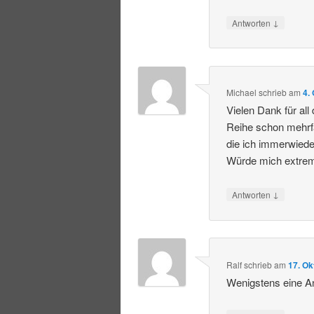
↓
Antworten
Michael
schrieb
am
4.
Vielen Dank für all
Reihe schon mehrfa
die ich immerwiede
Würde mich extrem
↓
Antworten
Ralf
schrieb
am
17. Ok
Wenigstens eine A