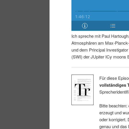
i
p
n
r
g
i
Ich spreche mit Paul Hartough
Atmosphären am Max-Planck-I
e
n
und dem Principal Investigato
(SWI) der JUpiter ICy moons 
n
g
e
Für diese Episo
vollständiges 
n
Sprecheridentifi
Bitte beachten:
erzeugt und wur
oder korrigiert.
genau und das E