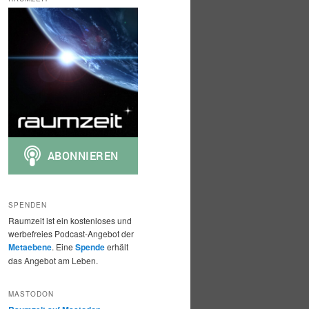
h
e
n
SPENDEN
Raumzeit ist ein kostenloses und
werbefreies Podcast-Angebot der
Metaebene
. Eine
Spende
erhält
das Angebot am Leben.
MASTODON