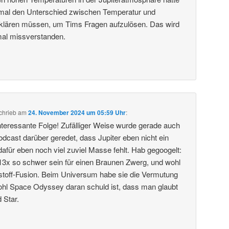
t mal den Unterschied zwischen Temperatur und
klären müssen, um Tims Fragen aufzulösen. Das wird
 mal missverstanden.
chrieb
am
24. November 2024 um 05:59 Uhr
:
teressante Folge! Zufälliger Weise wurde gerade auch
cast darüber geredet, dass Jupiter eben nicht ein
il dafür eben noch viel zuviel Masse fehlt. Hab gegoogelt:
3x so schwer sein für einen Braunen Zwerg, und wohl
stoff-Fusion. Beim Universum habe sie die Vermutung
wohl Space Odyssey daran schuld ist, dass man glaubt
d Star.