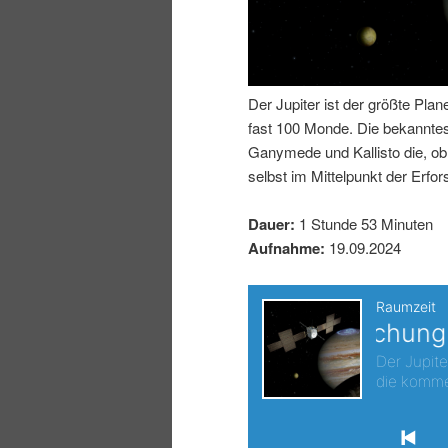
I
e
n
n
Der Jupiter ist der größte Pl
h
I
fast 100 Monde. Die bekanntes
Ganymede und Kallisto die, ob 
a
n
selbst im Mittelpunkt der Erfo
l
h
Dauer:
1 Stunde 53 Minuten
Aufnahme:
19.09.2024
t
a
s
l
p
t
r
s