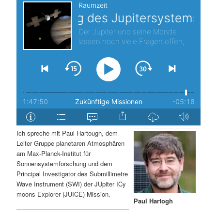
s
l
p
t
r
s
i
p
n
r
g
i
Ich spreche mit Paul Hartough, dem
e
n
Leiter Gruppe planetaren Atmosphären
am Max-Planck-Institut für
n
g
Sonnensystemforschung und dem
Principal Investigator des Submillimetre
e
Wave Instrument (SWI) der JUpiter ICy
moons Explorer (JUICE) Mission.
n
Paul Hartogh