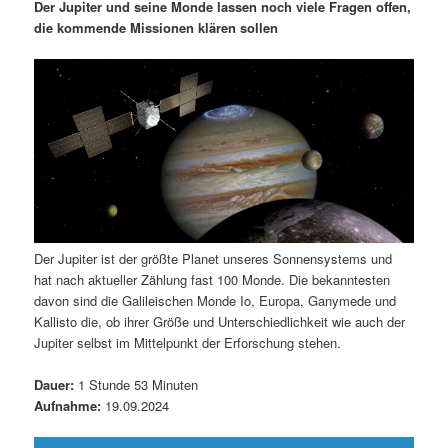
m
u
n
n
Der Jupiter und seine Monde lassen noch viele Fragen offen,
g
a
die kommende Missionen klären sollen
ä
n
e
v
n
i
r
d
g
a
e
ä
t
i
n
r
o
n
I
e
Der Jupiter ist der größte Planet unseres Sonnensystems und
n
n
hat nach aktueller Zählung fast 100 Monde. Die bekanntesten
davon sind die Galileischen Monde Io, Europa, Ganymede und
h
I
Kallisto die, ob ihrer Größe und Unterschiedlichkeit wie auch der
Jupiter selbst im Mittelpunkt der Erforschung stehen.
a
n
Dauer:
1 Stunde 53 Minuten
l
h
Aufnahme:
19.09.2024
t
a