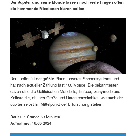
m
u
n
n
Der Jupiter und seine Monde lassen noch viele Fragen offen,
g
a
die kommende Missionen klären sollen
ä
n
e
v
n
i
r
d
g
a
e
ä
t
i
n
r
o
n
I
e
Der Jupiter ist der größte Planet unseres Sonnensystems und
n
n
hat nach aktueller Zählung fast 100 Monde. Die bekanntesten
davon sind die Galileischen Monde Io, Europa, Ganymede und
h
I
Kallisto die, ob ihrer Größe und Unterschiedlichkeit wie auch der
Jupiter selbst im Mittelpunkt der Erforschung stehen.
a
n
Dauer:
1 Stunde 53 Minuten
l
h
Aufnahme:
19.09.2024
t
a