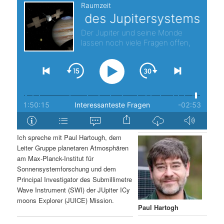
s
l
p
t
r
s
i
p
n
r
g
i
Ich spreche mit Paul Hartough, dem
e
n
Leiter Gruppe planetaren Atmosphären
am Max-Planck-Institut für
n
g
Sonnensystemforschung und dem
Principal Investigator des Submillimetre
e
Wave Instrument (SWI) der JUpiter ICy
moons Explorer (JUICE) Mission.
n
Paul Hartogh