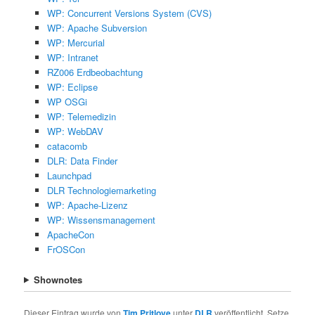
WP: Concurrent Versions System (CVS)
WP: Apache Subversion
WP: Mercurial
WP: Intranet
RZ006 Erdbeobachtung
WP: Eclipse
WP OSGi
WP: Telemedizin
WP: WebDAV
catacomb
DLR: Data Finder
Launchpad
DLR Technologiemarketing
WP: Apache-Lizenz
WP: Wissensmanagement
ApacheCon
FrOSCon
Shownotes
Dieser Eintrag wurde von
Tim Pritlove
unter
DLR
veröffentlicht. Setze