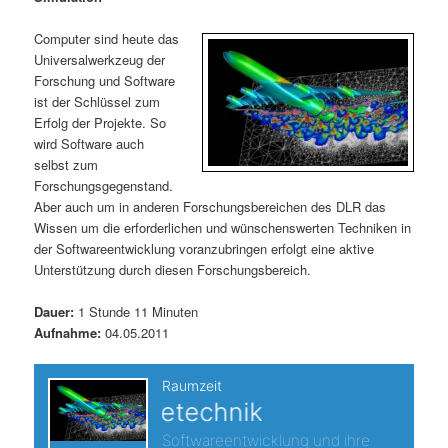
m
u
n
n
g
a
Computer sind heute das
ä
n
e
v
Universalwerkzeug der
n
i
Forschung und Software
r
d
g
ist der Schlüssel zum
a
Erfolg der Projekte. So
e
ä
t
wird Software auch
i
selbst zum
n
r
o
Forschungsgegenstand.
n
Aber auch um in anderen Forschungsbereichen des DLR das
I
e
Wissen um die erforderlichen und wünschenswerten Techniken in
der Softwareentwicklung voranzubringen erfolgt eine aktive
n
n
Unterstützung durch diesen Forschungsbereich.
h
I
Dauer:
1 Stunde 11 Minuten
Aufnahme:
04.05.2011
a
n
l
h
t
a