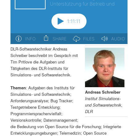
s
l
p
t
r
s
i
p
DLR-Softwaretechniker Andreas
Schreiber beschreibt im Gespräch mit
n
r
Tim Pritlove die Aufgaben und
Tätigkeiten des DLR-Instituts für
g
i
Simulations- und Softwaretechnik.
e
n
Themen
: Aufgaben des Instituts für
Andreas Schreiber
Simulations- und Softwaretechnik;
Institut Simulations-
n
g
Anforderungsanalyse; Bug Tracker;
und Softwaretechnik,
Testgetriebene Entwicklung;
DLR
Programmiersprachenvielfalt;
e
Versionskontrolle; Datenmanagement;
die Bedeutung von Open Source für die Forschung; Integrierte
n
Entwicklungsumgebungen; Telemedizin; Open Source