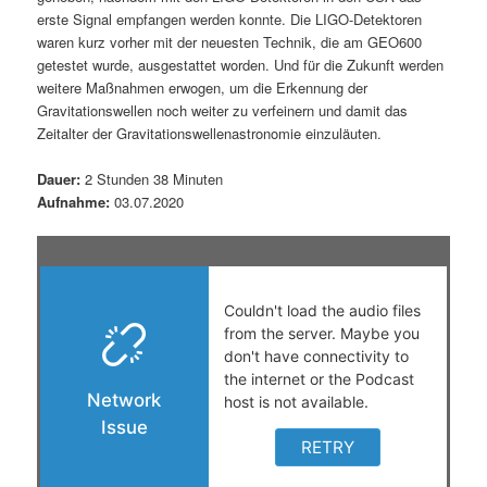
t
a
erste Signal empfangen werden konnte. Die LIGO-Detektoren
waren kurz vorher mit der neuesten Technik, die am GEO600
s
l
getestet wurde, ausgestattet worden. Und für die Zukunft werden
weitere Maßnahmen erwogen, um die Erkennung der
p
t
Gravitationswellen noch weiter zu verfeinern und damit das
Zeitalter der Gravitationswellenastronomie einzuläuten.
r
s
Dauer:
2 Stunden 38 Minuten
Aufnahme:
03.07.2020
i
p
n
r
g
i
e
n
n
g
e
n