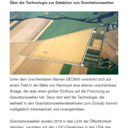
Über die Technologie zur Detektion von Gravitationswellen
i
s
m
u
n
n
g
a
ä
n
e
v
n
i
r
d
g
a
e
ä
t
i
n
r
o
n
I
e
Unter dem unscheinbaren Namen GEO600 versteckt sich auf
n
n
einem Feld in der Nähe von Hannover eine ebenso unscheinbare
Anlage, die aber einen großen Einfluss auf die Forschung an
h
I
Gravationswellen hat. Denn dort wird die Technologie, die
weltweit in den Gravitationswellendetektoren zum Einsatz kommt
a
n
maßgeblich mitentwickelt und vorangetrieben.
l
h
Gravitationswellen wurden 2016 in das Licht der Öffentlichkeit
gehoben, nachdem mit den LIGO-Detektoren in den USA das