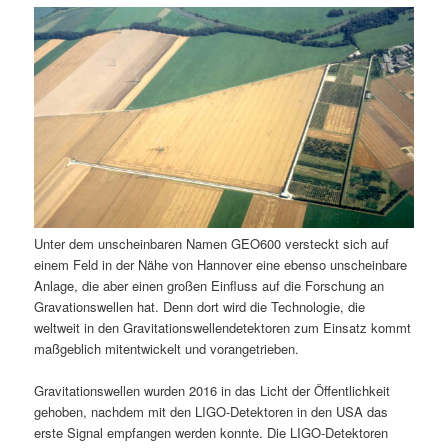
m
u
n
n
g
a
ä
n
e
v
n
i
r
d
g
a
e
ä
t
i
n
r
o
n
I
e
Unter dem unscheinbaren Namen GEO600 versteckt sich auf
n
n
einem Feld in der Nähe von Hannover eine ebenso unscheinbare
Anlage, die aber einen großen Einfluss auf die Forschung an
h
I
Gravationswellen hat. Denn dort wird die Technologie, die
weltweit in den Gravitationswellendetektoren zum Einsatz kommt
a
n
maßgeblich mitentwickelt und vorangetrieben.
l
h
Gravitationswellen wurden 2016 in das Licht der Öffentlichkeit
gehoben, nachdem mit den LIGO-Detektoren in den USA das
t
a
erste Signal empfangen werden konnte. Die LIGO-Detektoren