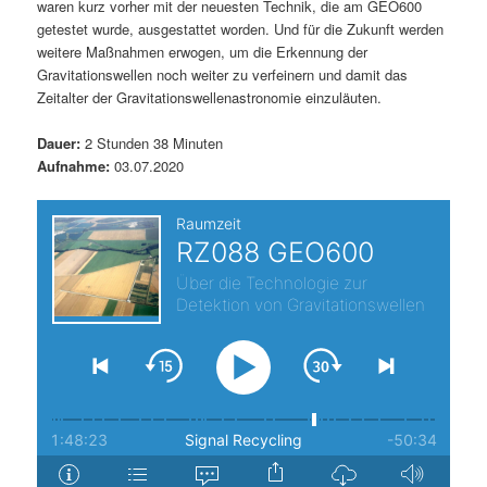
waren kurz vorher mit der neuesten Technik, die am GEO600
s
l
getestet wurde, ausgestattet worden. Und für die Zukunft werden
weitere Maßnahmen erwogen, um die Erkennung der
p
t
Gravitationswellen noch weiter zu verfeinern und damit das
Zeitalter der Gravitationswellenastronomie einzuläuten.
r
s
Dauer:
2 Stunden 38 Minuten
Aufnahme:
03.07.2020
i
p
n
r
g
i
e
n
n
g
e
n