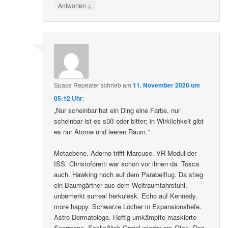
↓
Antworten
Space Repeater
schrieb
am
11. November 2020 um
05:12 Uhr
:
„Nur scheinbar hat ein Ding eine Farbe, nur
scheinbar ist es süß oder bitter; in Wirklichkeit gibt
es nur Atome und leeren Raum.“
Metaebene. Adorno trifft Marcuse. VR Modul der
ISS. Christoforetti war schon vor ihnen da. Tosca
auch. Hawking noch auf dem Parabelflug. Da stieg
ein Baumgärtner aus dem Weltraumfahrstuhl,
unbemerkt surreal herkulesk. Echo auf Kennedy,
more happy. Schwarze Löcher in Expansionshefe.
Astro Dermatologe. Heftig umkämpfte maskierte
Sperrzone. Schließlich Gretel wieder am Ofen. Das