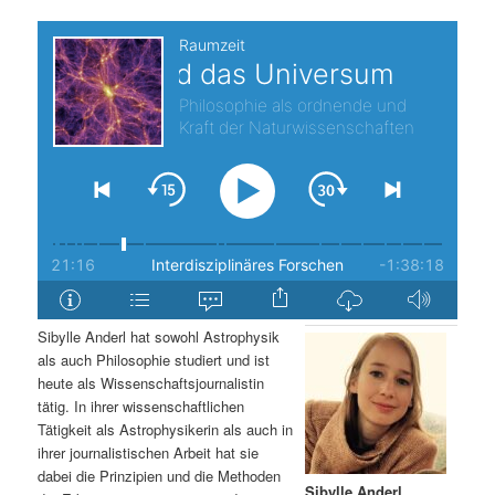
s
l
p
t
r
s
i
p
n
r
g
i
e
n
Sibylle Anderl hat sowohl Astrophysik
als auch Philosophie studiert und ist
n
g
heute als Wissenschaftsjournalistin
tätig. In ihrer wissenschaftlichen
e
Tätigkeit als Astrophysikerin als auch in
ihrer journalistischen Arbeit hat sie
n
dabei die Prinzipien und die Methoden
Sibylle Anderl