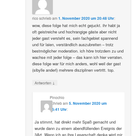
rico
schrieb
am
1. November 2020 um 20:48 Uhr
:
wow, diese folge hat mich echt gejuckt. ihr habt ja
oft geistreiche und hochrangige gäste aber nicht
jeder gast versteht es, sein fachgebiet spannend
und für laien, verständlich auszubreiten – trotz
bestmöglicher moderation. ich höre trotzdem zu und
wachse mit jeder folge – das kann ich hier verraten.
diese folge war für mich anders, wohl weil der gast
(sibylle anderl) mehrere disziplinen vertritt. top.
↓
Antworten
Pinochio
schrieb
am
5. November 2020 um
05:41 Uhr
:
Ja stimmt, hat direkt mehr Spaß gemacht und
wurde dann zu einem abendfüllenden Ereignis der
3Art. Wenn ich an ihre Leserschaft denke wird mir