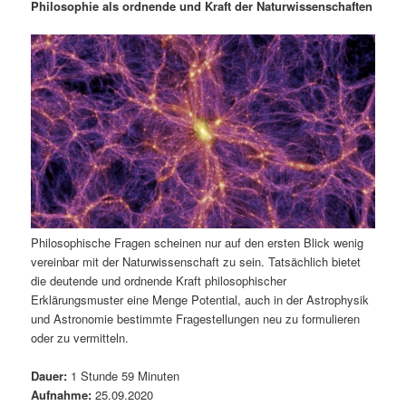
m
u
n
n
Philosophie als ordnende und Kraft der Naturwissenschaften
g
a
ä
n
e
v
n
i
r
d
g
a
e
ä
t
i
n
r
o
n
I
e
n
n
Philosophische Fragen scheinen nur auf den ersten Blick wenig
vereinbar mit der Naturwissenschaft zu sein. Tatsächlich bietet
h
I
die deutende und ordnende Kraft philosophischer
Erklärungsmuster eine Menge Potential, auch in der Astrophysik
a
n
und Astronomie bestimmte Fragestellungen neu zu formulieren
oder zu vermitteln.
l
h
Dauer:
1 Stunde 59 Minuten
t
a
Aufnahme:
25.09.2020