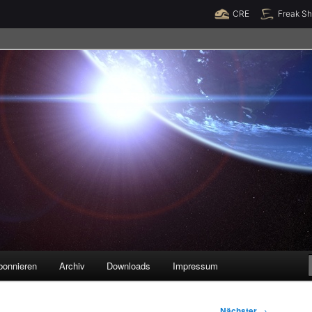
Raumzeit braucht Deine Unterstützung!
Spende jetzt!
CRE
Freak S
legenheiten
bonnieren
Archiv
Downloads
Impressum
Nächster
→