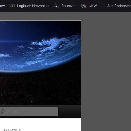
X
how
Logbuch:Netzpolitik
Raumzeit
UKW
Alle Podcasts
S
u
c
RAUMZEIT