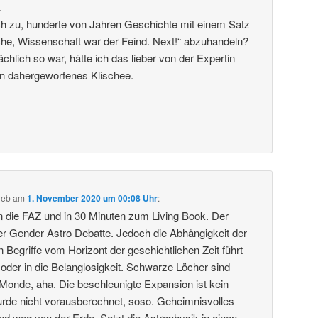
.
lich zu, hunderte von Jahren Geschichte mit einem Satz
rche, Wissenschaft war der Feind. Next!“ abzuhandeln?
hlich so war, hätte ich das lieber von der Expertin
ein dahergeworfenes Klischee.
ieb
am
1. November 2020 um 00:08 Uhr
:
 die FAZ und in 30 Minuten zum Living Book. Der
er Gender Astro Debatte. Jedoch die Abhängigkeit der
 Begriffe vom Horizont der geschichtlichen Zeit führt
 oder in die Belanglosigkeit. Schwarze Löcher sind
 Monde, aha. Die beschleunigte Expansion ist kein
rde nicht vorausberechnet, soso. Geheimnisvolles
 und weg von der Erde. Setzt die Astrophysik in einen