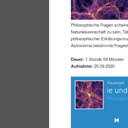
I
e
n
n
Philosophische Fragen scheinen
Naturwissenschaft zu sein. Tat
h
I
philosophischer Erklärungsmus
Astronomie bestimmte Frageste
a
n
Dauer:
1 Stunde 59 Minuten
l
h
Aufnahme:
25.09.2020
t
a
s
l
p
t
r
s