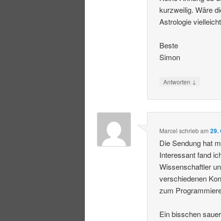
kurzweilig. Wäre d
Astrologie viellei
Beste
Simon
↓
Antworten
Marcel
schrieb
am
29.
Die Sendung hat mi
Interessant fand ic
Wissenschaftler un
verschiedenen Konz
zum Programmiere
Ein bisschen sauer 