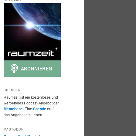
h
e
n
SPENDEN
Raumzeit ist ein kostenloses und
werbefreies Podcast-Angebot der
Metaebene
. Eine
Spende
erhält
das Angebot am Leben.
MASTODON