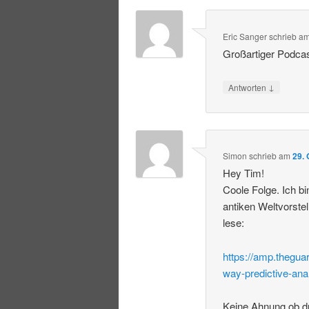
Eric Sanger
schrieb
a
Großartiger Podcast
↓
Antworten
Simon
schrieb
am
29.
Hey Tim!
Coole Folge. Ich b
antiken Weltvorste
lese:
https://amp.thegua
way-predictive-ana
Keine Ahnung ob d