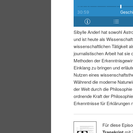
i
p
n
r
Sibylle Anderl hat sowohl Astr
g
i
und ist heute als Wissenschaftsj
wissenschaftlichen Tätigkeit al
e
n
journalistischen Arbeit hat sie 
Methoden der Erkenntnisgewin
n
g
Einklang zu bringen und erläut
Nutzen eines wissenschaftsthe
e
Während die moderne Naturwiss
der Welt durch die Philosophie
n
ordnende Kraft der Philosophie
Erkenntnisse für Erklärungen 
Für diese Episo
Transkript
mit 