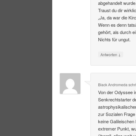
abgehandelt wurde
Traust du dir wirk
„Ja, da war die Ki
Wenn es denn tatsäc
gehört, als durch 
Nichts für ungut.
↓
Antworten
Black Andromeda
schr
Von der Odyssee in
Senkrechtstarter d
astrophysikalischen
zur Sozialen Frage
keine Galileischen
extremer Punkt, wu
überall, alles weit