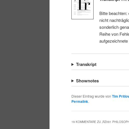
Bitte beachten:
nicht nachträgli
sonderlich gena
Reihe von Fehle
aufgezeichnete
Transkript
Shownotes
Dieser Eintrag wurde von
Tim Pritlo
Permalink
.
19 KOMMENTARE ZU „
RZ091 PHILOSOP